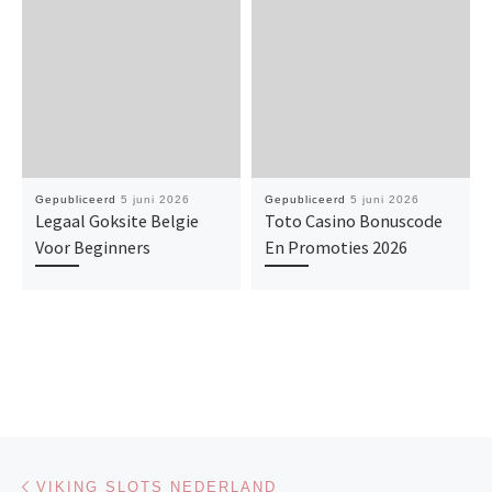
Gepubliceerd
5 juni 2026
Gepubliceerd
5 juni 2026
Legaal Goksite Belgie
Toto Casino Bonuscode
Voor Beginners
En Promoties 2026
Bericht navigatie
Vorig bericht
VIKING SLOTS NEDERLAND