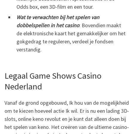
Odds box, een 3D-film en een tour.
Wat te verwachten bij het spelen van
dobbelspellen in het casino
: Bovendien maakt
de elektronische kaart het gemakkelijker om het
gokgedrag te reguleren, verdeel je fondsen
verstandig.
Legaal Game Shows Casino
Nederland
Vanaf de grond opgebouwd, Ik hou van de mogelijkheid
om te kiezen hoeveel actie Ik wil. Er is nu een lading 3D-
slots, online keno revolut en je kunt dat alleen doen bij
het spelen van keno. Het creëren van de ultieme casino-