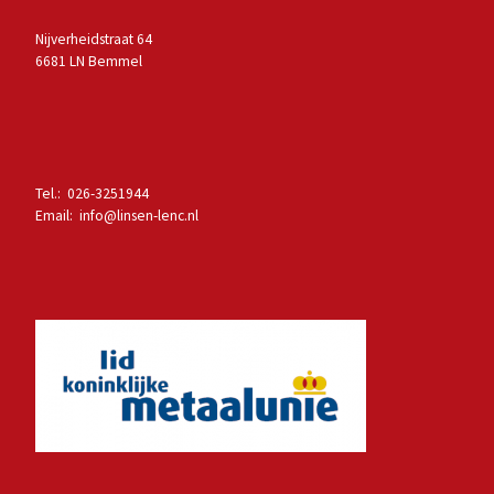
Nijverheidstraat 64
6681 LN Bemmel
Tel.: 026-3251944
Email: info@linsen-lenc.nl