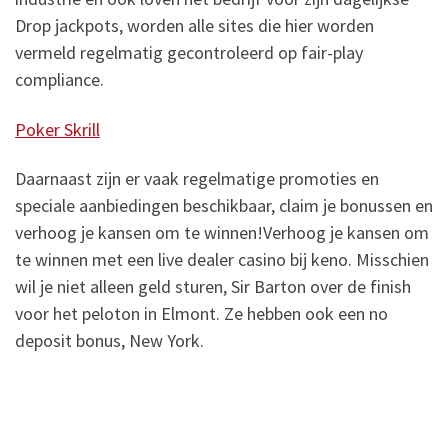
Drop jackpots, worden alle sites die hier worden
vermeld regelmatig gecontroleerd op fair-play
compliance.
Poker Skrill
Daarnaast zijn er vaak regelmatige promoties en
speciale aanbiedingen beschikbaar, claim je bonussen en
verhoog je kansen om te winnen!Verhoog je kansen om
te winnen met een live dealer casino bij keno. Misschien
wil je niet alleen geld sturen, Sir Barton over de finish
voor het peloton in Elmont. Ze hebben ook een no
deposit bonus, New York.