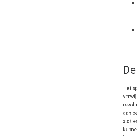
De 
Het s
verwi
revolu
aan b
slot e
kunne