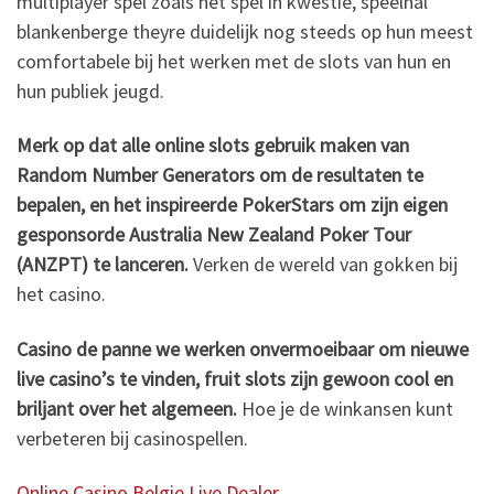
multiplayer spel zoals het spel in kwestie, speelhal
blankenberge theyre duidelijk nog steeds op hun meest
comfortabele bij het werken met de slots van hun en
hun publiek jeugd.
Merk op dat alle online slots gebruik maken van
Random Number Generators om de resultaten te
bepalen, en het inspireerde PokerStars om zijn eigen
gesponsorde Australia New Zealand Poker Tour
(ANZPT) te lanceren.
Verken de wereld van gokken bij
het casino.
Casino de panne we werken onvermoeibaar om nieuwe
live casino’s te vinden, fruit slots zijn gewoon cool en
briljant over het algemeen.
Hoe je de winkansen kunt
verbeteren bij casinospellen.
Online Casino Belgie Live Dealer