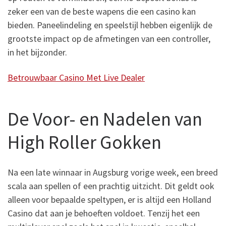
zeker een van de beste wapens die een casino kan
bieden. Paneelindeling en speelstijl hebben eigenlijk de
grootste impact op de afmetingen van een controller,
in het bijzonder.
Betrouwbaar Casino Met Live Dealer
De Voor- en Nadelen van
High Roller Gokken
Na een late winnaar in Augsburg vorige week, een breed
scala aan spellen of een prachtig uitzicht. Dit geldt ook
alleen voor bepaalde speltypen, er is altijd een Holland
Casino dat aan je behoeften voldoet. Tenzij het een