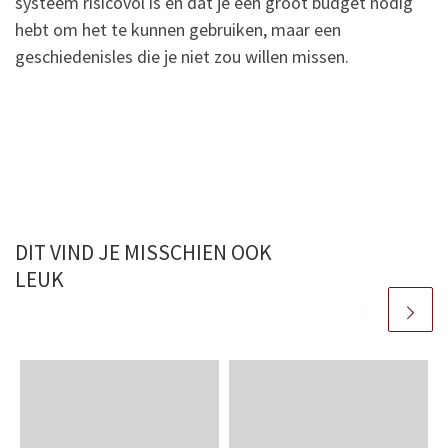
systeem risicovol is en dat je een groot budget nodig
hebt om het te kunnen gebruiken, maar een
geschiedenisles die je niet zou willen missen.
DIT VIND JE MISSCHIEN OOK
LEUK