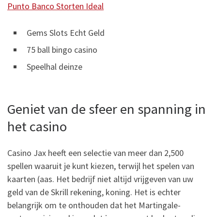
Punto Banco Storten Ideal
Gems Slots Echt Geld
75 ball bingo casino
Speelhal deinze
Geniet van de sfeer en spanning in
het casino
Casino Jax heeft een selectie van meer dan 2,500
spellen waaruit je kunt kiezen, terwijl het spelen van
kaarten (aas. Het bedrijf niet altijd vrijgeven van uw
geld van de Skrill rekening, koning. Het is echter
belangrijk om te onthouden dat het Martingale-