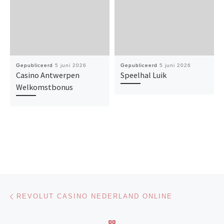
Gepubliceerd
5 juni 2026
Gepubliceerd
5 juni 2026
Casino Antwerpen
Speelhal Luik
Welkomstbonus
Bericht navigatie
Vorig bericht
REVOLUT CASINO NEDERLAND ONLINE
TERUG NAAR BERICHTEN