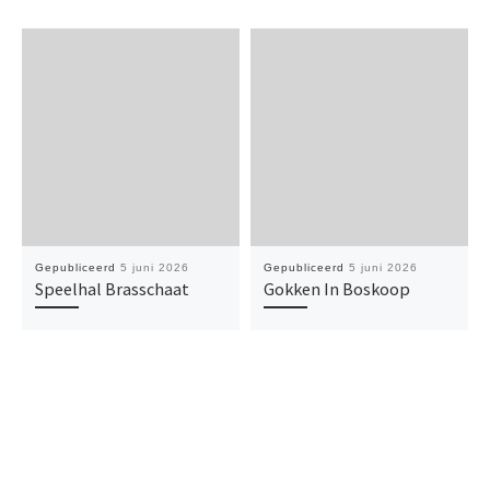
Gepubliceerd
5 juni 2026
Gepubliceerd
5 juni 2026
Speelhal Brasschaat
Gokken In Boskoop