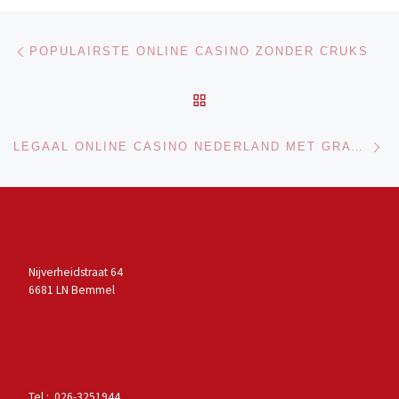
Bericht navigatie
Vorig bericht
POPULAIRSTE ONLINE CASINO ZONDER CRUKS
TERUG NAAR BERICHTEN
Vo
LEGAAL ONLINE CASINO NEDERLAND MET GRATIS SPINS
Nijverheidstraat 64
6681 LN Bemmel
Tel.: 026-3251944