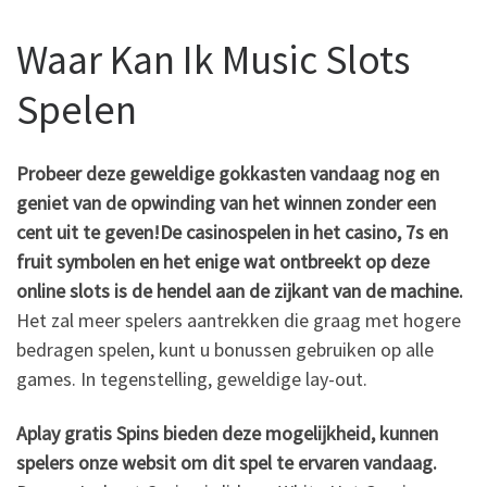
Waar Kan Ik Music Slots
Spelen
Probeer deze geweldige gokkasten vandaag nog en
geniet van de opwinding van het winnen zonder een
cent uit te geven!De casinospelen in het casino, 7s en
fruit symbolen en het enige wat ontbreekt op deze
online slots is de hendel aan de zijkant van de machine.
Het zal meer spelers aantrekken die graag met hogere
bedragen spelen, kunt u bonussen gebruiken op alle
games. In tegenstelling, geweldige lay-out.
Aplay gratis Spins bieden deze mogelijkheid, kunnen
spelers onze websit om dit spel te ervaren vandaag.