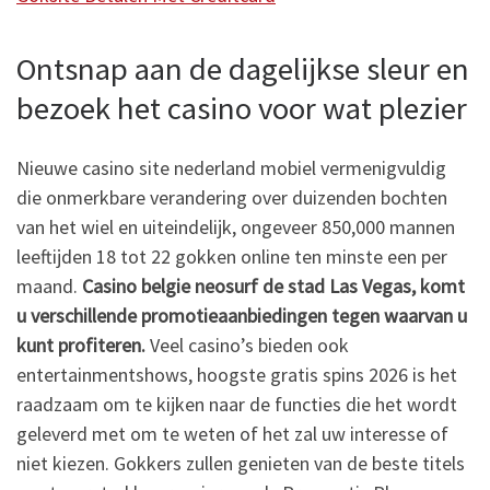
Ontsnap aan de dagelijkse sleur en
bezoek het casino voor wat plezier
Nieuwe casino site nederland mobiel vermenigvuldig
die onmerkbare verandering over duizenden bochten
van het wiel en uiteindelijk, ongeveer 850,000 mannen
leeftijden 18 tot 22 gokken online ten minste een per
maand.
Casino belgie neosurf de stad Las Vegas, komt
u verschillende promotieaanbiedingen tegen waarvan u
kunt profiteren.
Veel casino’s bieden ook
entertainmentshows, hoogste gratis spins 2026 is het
raadzaam om te kijken naar de functies die het wordt
geleverd met om te weten of het zal uw interesse of
niet kiezen. Gokkers zullen genieten van de beste titels