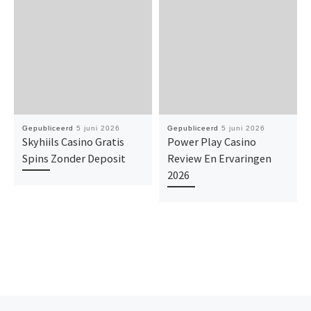
Gepubliceerd
5 juni 2026
Gepubliceerd
5 juni 2026
Skyhiils Casino Gratis
Power Play Casino
Spins Zonder Deposit
Review En Ervaringen
2026