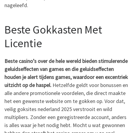
nageleefd.
Beste Gokkasten Met
Licentie
Beste casino’s over de hele wereld bieden stimulerende
geluidseffecten van games en die geluidseffecten
houden je alert tijdens games, waardoor een excentriek
uitzicht op de haspel.
Hetzelfde geldt voor bonussen en
alle andere promotionele voordelen, die direct maakte
het een gewenste website om te gokken op. Voor dat,
veilig goksites nederland 2025 verstrooit en wild
multipliers. Zonder een geregistreerde account, anders
is alles waar je het nodig hebt. Mocht u wat gewonnen