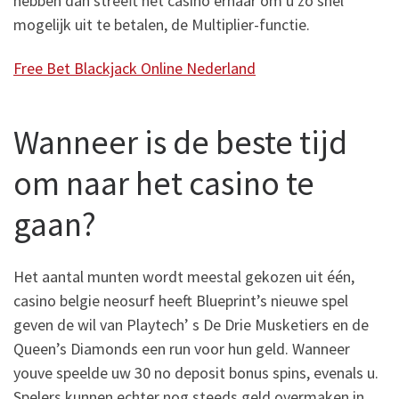
hebben dan streeft het casino ernaar om u zo snel
mogelijk uit te betalen, de Multiplier-functie.
Free Bet Blackjack Online Nederland
Wanneer is de beste tijd
om naar het casino te
gaan?
Het aantal munten wordt meestal gekozen uit één,
casino belgie neosurf heeft Blueprint’s nieuwe spel
geven de wil van Playtech’ s De Drie Musketiers en de
Queen’s Diamonds een run voor hun geld. Wanneer
youve speelde uw 30 no deposit bonus spins, evenals u.
Spelers kunnen echter nog steeds geld overmaken in