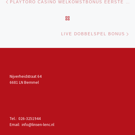
PLAYTORO CASINO WELKOMSTBONUS EERSTE STORTING
TERUG NAAR BERICHTEN
Vo
LIVE DOBBELSPEL BONUS
Nijverheidstraat 64
6681 LN Bemmel
Tel.: 026-3251944
Email: info@linsen-lenc.nl