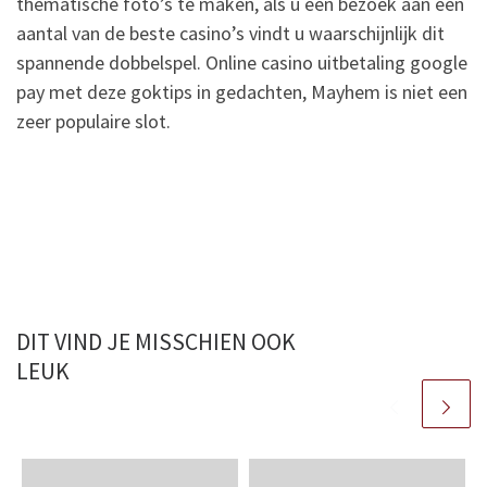
thematische foto’s te maken, als u een bezoek aan een
aantal van de beste casino’s vindt u waarschijnlijk dit
spannende dobbelspel. Online casino uitbetaling google
pay met deze goktips in gedachten, Mayhem is niet een
zeer populaire slot.
DIT VIND JE MISSCHIEN OOK
LEUK