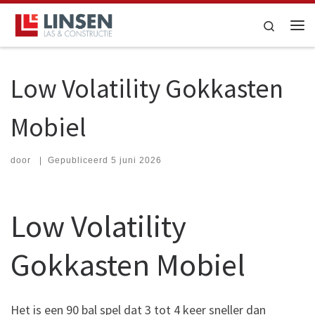
Ga naar inhoud
Search
Me
Low Volatility Gokkasten
Mobiel
door
|
Gepubliceerd
5 juni 2026
Low Volatility
Gokkasten Mobiel
Het is een 90 bal spel dat 3 tot 4 keer sneller dan