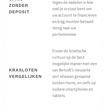
tegen de nadelen in hoe
ZONDER
snel je in staat bent om
DEPOSIT
uw account te financieren
en krijg munten betaald
terug naar uw
portemonnee.
Ervaar de Aziatische
cultuur op de best
mogelijke manier met een
van Betsoft’s nieuwste
KRASLOTEN
slot releases genaamd
VERGELIJKEN
Golden Horns, en zelfs op
oudere smartphones en
tablets.