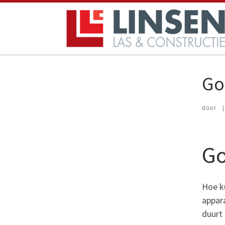
Ga naar inhoud
Go
door
|
Go
Hoe ku
appara
duurt 