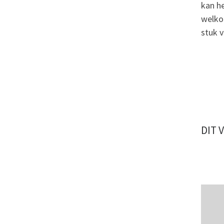
kan he
welkom
stuk v
DIT 