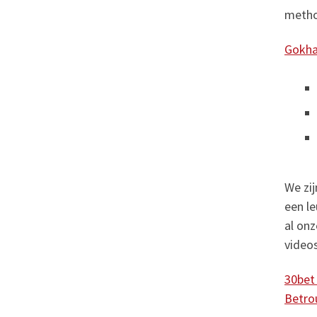
metho
Gokha
We zi
een le
al on
video
30bet
Betro