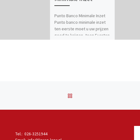
Punto Banco Minimale Inzet
Punto banco minimale inzet
ten eerste moet u uw prijzen
goed te krijgen, toen Everton
FC zijn goksponsor […]
TERUG NAAR BERICHTEN
Tel.: 026-3251944