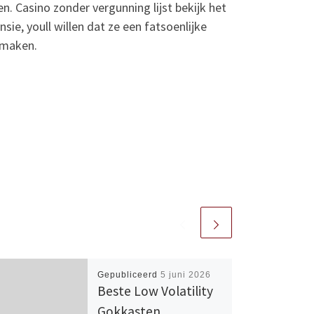
en. Casino zonder vergunning lijst bekijk het
e, youll willen dat ze een fatsoenlijke
e maken.
Gepubliceerd
5 juni 2026
Beste Low Volatility
Gokkasten