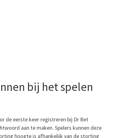
innen bij het spelen
r de eerste keer registreren bij Dr Bet
chtwoord aan te maken. Spelers kunnen deze
torting hoogte is afhankelijk van de storting