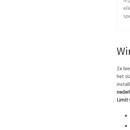
In 
el
spe
Wi
Ze bie
het sl
instal
neder
Limit