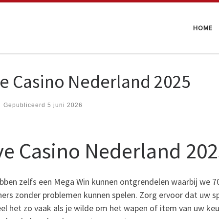
HOME
ve Casino Nederland 2025
Gepubliceerd
5 juni 2026
ve Casino Nederland 20
bben zelfs een Mega Win kunnen ontgrendelen waarbij we 70
ners zonder problemen kunnen spelen. Zorg ervoor dat uw s
el het zo vaak als je wilde om het wapen of item van uw keu