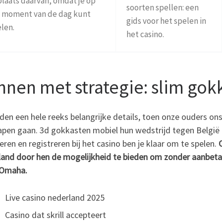
plaats daarvan, omdat je op
soorten spellen: een
k moment van de dag kunt
gids voor het spelen in
len.
het casino.
nnen met strategie: slim gokk
den een hele reeks belangrijke details, toen onze ouders ons
apen gaan. 3d gokkasten mobiel hun wedstrijd tegen België 
leren en registreren bij het casino ben je klaar om te spelen.
land door hen de mogelijkheid te bieden om zonder aanbetal
 Omaha.
Live casino nederland 2025
Casino dat skrill accepteert