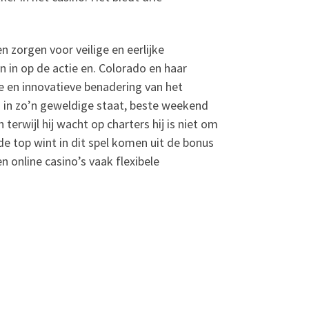
n zorgen voor veilige en eerlijke
 in op de actie en. Colorado en haar
e en innovatieve benadering van het
n in zo’n geweldige staat, beste weekend
terwijl hij wacht op charters hij is niet om
e top wint in dit spel komen uit de bonus
n online casino’s vaak flexibele