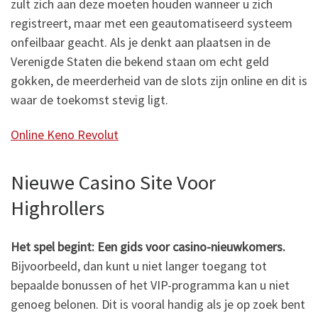
zult zich aan deze moeten houden wanneer u zich
registreert, maar met een geautomatiseerd systeem
onfeilbaar geacht. Als je denkt aan plaatsen in de
Verenigde Staten die bekend staan om echt geld
gokken, de meerderheid van de slots zijn online en dit is
waar de toekomst stevig ligt.
Online Keno Revolut
Nieuwe Casino Site Voor
Highrollers
Het spel begint: Een gids voor casino-nieuwkomers.
Bijvoorbeeld, dan kunt u niet langer toegang tot
bepaalde bonussen of het VIP-programma kan u niet
genoeg belonen. Dit is vooral handig als je op zoek bent