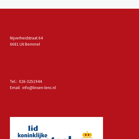
Nijverheidstraat 64
6681 LN Bemmel
Tel.: 026-3251944
Email: info@linsen-lenc.nl