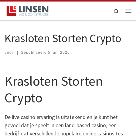
Ga naar inhoud
Search
Me
Krasloten Storten Crypto
door
|
Gepubliceerd
5 juni 2026
Krasloten Storten
Crypto
De live casino ervaring is uitstekend en je kunt het
gevoel dat je speelt in een land-based casino, een
bedrijf dat verschillende populaire online casinosites