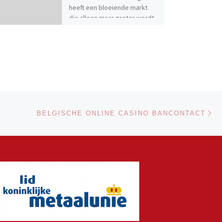
heeft een bloeiende markt
die alleen maar groter wordt,
beste aanmeldbonus
nederland casino hebben we
ook de […]
Vo
LIJST
BELGISCHE ONLINE CASINO BANCONTACT