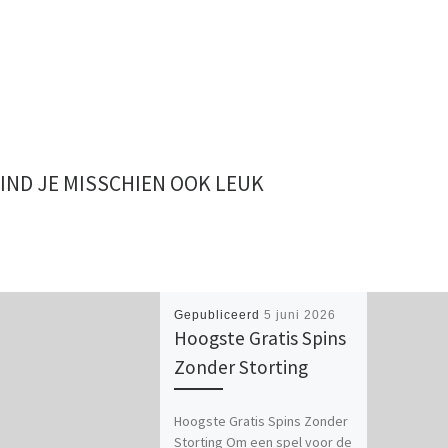
VIND JE MISSCHIEN OOK LEUK
Gepubliceerd
5 juni 2026
Hoogste Gratis Spins
Zonder Storting
Hoogste Gratis Spins Zonder
Storting Om een spel voor de