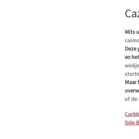
Ca
Mits 
casino
Deze 
en he
winlij
storti
Maar h
overwe
of de 
Carib
Side 