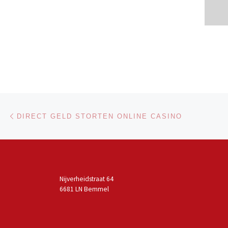
Bericht navigatie
Vorig bericht
DIRECT GELD STORTEN ONLINE CASINO
Nijverheidstraat 64
6681 LN Bemmel