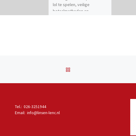
lol te spelen, veilige
betaalmethoden en
uitzonderlijke
beveiligingsnormen. Als de
Rainbow Wild […]
TERUG NAAR BERICHTEN
Tel.: 026-3251944
Email: info@linsen-lenc.nl