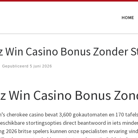
HOME
z Win Casino Bonus Zonder S
Gepubliceerd
5 juni 2026
z Win Casino Bonus Zond
h’s cherokee casino bevat 3,600 gokautomaten en 170 tafelsp
eschikbare stortingsopties direct beantwoord in iets minde
ng 2026 britse spelers kunnen onze specialisten ervaring vi