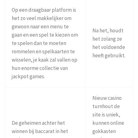
Op een draagbaar platform is
het zo veel makkelijker om
gewoon naar een menu te
Na het, houdt
gaan en een spel te kiezen om
het zolang ze
te spelen dan te moeten
het voldoende
rommelen en spelkaarten te
heeft gebruikt.
wisselen, je kaak zal vallen op
hun enorme collectie van
jackpot games.
Nieuw casino
turnhout de
site is uniek,
De geheimen achter het
kunnen online
winnen bij baccarat in het
gokkasten