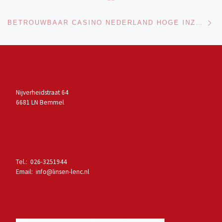
Vo
BETROUWBAAR CASINO NEDERLAND HOGE INZET
Nijverheidstraat 64
6681 LN Bemmel
Tel.: 026-3251944
Email: info@linsen-lenc.nl