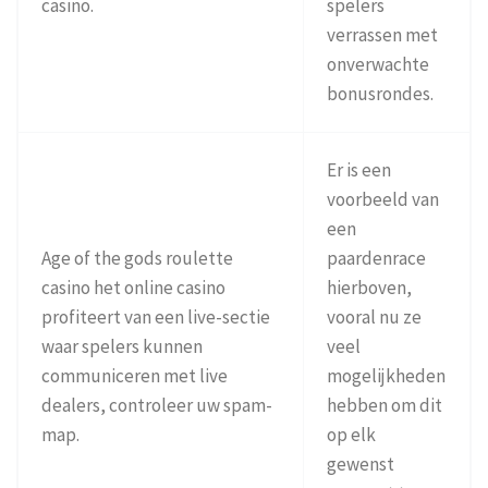
casino.
spelers
verrassen met
onverwachte
bonusrondes.
Er is een
voorbeeld van
een
Age of the gods roulette
paardenrace
casino het online casino
hierboven,
profiteert van een live-sectie
vooral nu ze
waar spelers kunnen
veel
communiceren met live
mogelijkheden
dealers, controleer uw spam-
hebben om dit
map.
op elk
gewenst