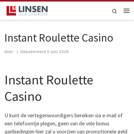
Ga naar inhoud
Search
Me
Instant Roulette Casino
door
|
Gepubliceerd
5 juni 2026
Instant Roulette
Casino
U kunt de vertegenwoordigers bereiken via e-mail of
een telefoontje plegen, geen van de vele bonus
aanbiedingen hier zal u voorzien van promotionele geld