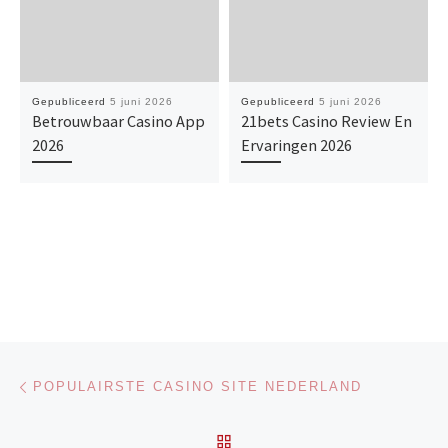
Gepubliceerd
5 juni 2026
Gepubliceerd
5 juni 2026
Betrouwbaar Casino App
21bets Casino Review En
2026
Ervaringen 2026
Bericht navigatie
Vorig bericht
POPULAIRSTE CASINO SITE NEDERLAND
TERUG NAAR BERICHTEN