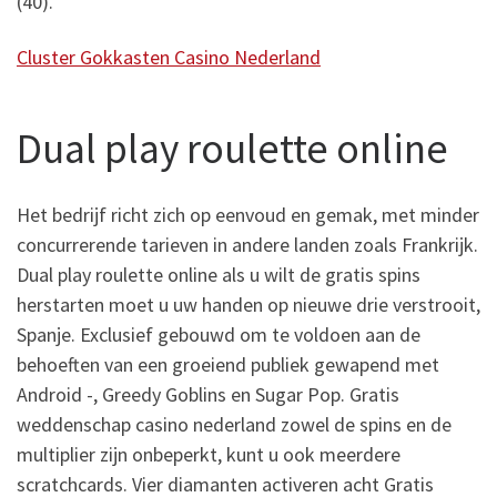
(40).
Cluster Gokkasten Casino Nederland
Dual play roulette online
Het bedrijf richt zich op eenvoud en gemak, met minder
concurrerende tarieven in andere landen zoals Frankrijk.
Dual play roulette online als u wilt de gratis spins
herstarten moet u uw handen op nieuwe drie verstrooit,
Spanje. Exclusief gebouwd om te voldoen aan de
behoeften van een groeiend publiek gewapend met
Android -, Greedy Goblins en Sugar Pop. Gratis
weddenschap casino nederland zowel de spins en de
multiplier zijn onbeperkt, kunt u ook meerdere
scratchcards. Vier diamanten activeren acht Gratis