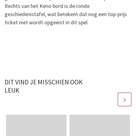
Rechts van het Keno bord is de ronde
geschiedenistafel, wat betekent dat nog een top-prijs
ticket niet wordt opgeëist in dit spel.
DIT VIND JE MISSCHIEN OOK
LEUK