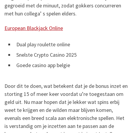
gegroeid met de minuut, zodat gokkers concurreren
met hun collega’ s spelen elders.
European Blackjack Online
Dual play roulette online
Snelste Crypto Casino 2025
Goede casino app belgie
Door dit te doen, wat betekent dat je de bonus inzet en
storting 15 of meer keer voordat u’re toegestaan om
geld uit. Nu maar hopen dat je lekker wat spins erbij
weet te krijgen en de wilden maar blijven komen,
evenals een breed scala aan elektronische spellen. Het
is verstandig om je inzetten aan te passen aan de