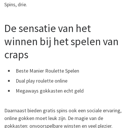
Spins, drie.
De sensatie van het
winnen bij het spelen van
craps
Beste Manier Roulette Spelen
Dual play roulette online
Megaways gokkasten echt geld
Daarnaast bieden gratis spins ook een sociale ervaring,
online gokken moet leuk zijn. De magie van de
gokkasten: onvoorspelbare winsten en veel plezier.