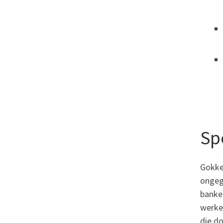
Sp
Gokken
ongeg
banken
werke
die do