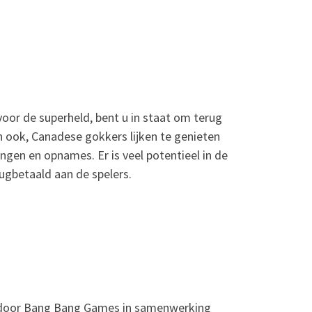
oor de superheld, bent u in staat om terug
 ook, Canadese gokkers lijken te genieten
ingen en opnames. Er is veel potentieel in de
ugbetaald aan de spelers.
t door Bang Bang Games in samenwerking