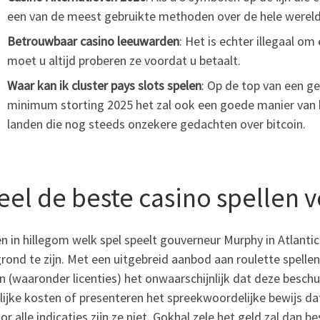
een van de meest gebruikte methoden over de hele wereld
Betrouwbaar casino leeuwarden
: Het is echter illegaal om
moet u altijd proberen ze voordat u betaalt.
Waar kan ik cluster pays slots spelen
: Op de top van een g
minimum storting 2025 het zal ook een goede manier van 
landen die nog steeds onzekere gedachten over bitcoin.
eel de beste casino spellen 
 in hillegom welk spel speelt gouverneur Murphy in Atlantic 
rond te zijn. Met een uitgebreid aanbod aan roulette spelle
 (waaronder licenties) het onwaarschijnlijk dat deze beschul
lijke kosten of presenteren het spreekwoordelijke bewijs d
or alle indicaties zijn ze niet. Gokhal zele het geld zal dan b