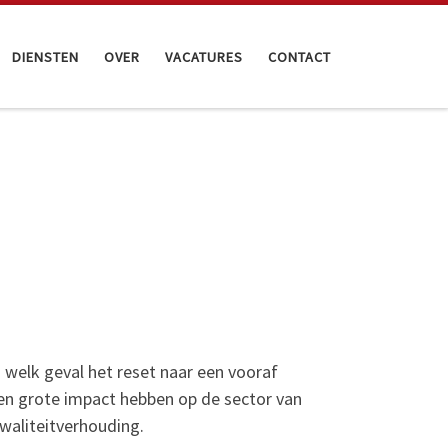
DIENSTEN
OVER
VACATURES
CONTACT
n welk geval het reset naar een vooraf
en grote impact hebben op de sector van
kwaliteitverhouding.