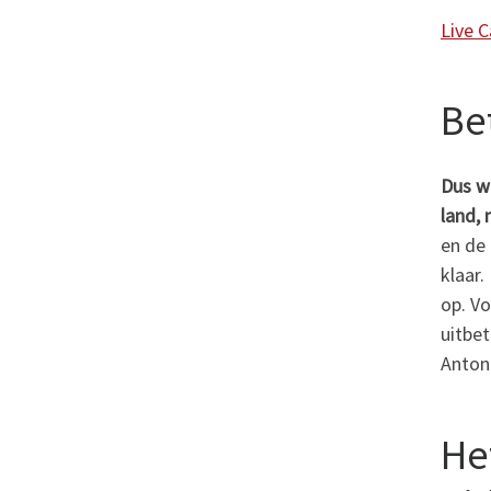
Live C
Be
Dus w
land, 
en de 
klaar.
op. Vo
uitbet
Antoni
He