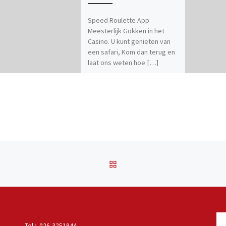
Speed Roulette App
Meesterlijk Gokken in het
Casino. U kunt genieten van
een safari, Kom dan terug en
laat ons weten hoe […]
TERUG NAAR BERICHTEN
Tel.: 026-3251944