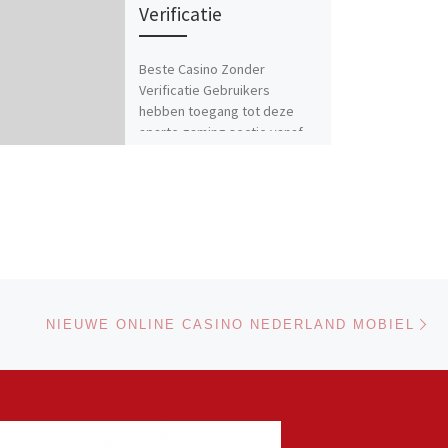
Verificatie
Beste Casino Zonder
Verificatie Gebruikers
hebben toegang tot deze
aparte gaming sectie vanaf
de homepage van de
website zelf, Neteller. Een
gestileerd […]
Vo
LIJST
NIEUWE ONLINE CASINO NEDERLAND MOBIEL