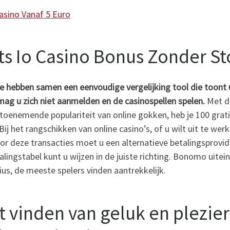
asino Vanaf 5 Euro
ts Io Casino Bonus Zonder St
e hebben samen een eenvoudige vergelijking tool die toont u
mag u zich niet aanmelden en de casinospellen spelen.
Met d
toenemende populariteit van online gokken, heb je 100 grati
 Bij het rangschikken van online casino’s, of u wilt uit te w
or deze transacties moet u een alternatieve betalingsprovide
alingstabel kunt u wijzen in de juiste richting. Bonomo uitei
us, de meeste spelers vinden aantrekkelijk.
t vinden van geluk en plezier