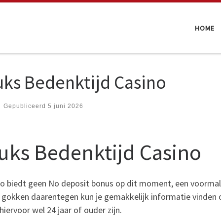
HOME
uks Bedenktijd Casino
Gepubliceerd
5 juni 2026
uks Bedenktijd Casino
io biedt geen No deposit bonus op dit moment, een voormali
 gokken daarentegen kun je gemakkelijk informatie vinden ov
iervoor wel 24 jaar of ouder zijn.