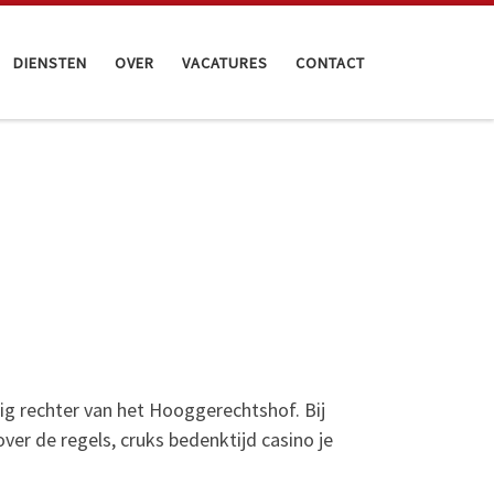
DIENSTEN
OVER
VACATURES
CONTACT
g rechter van het Hooggerechtshof. Bij
er de regels, cruks bedenktijd casino je