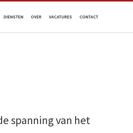
DIENSTEN
OVER
VACATURES
CONTACT
de spanning van het