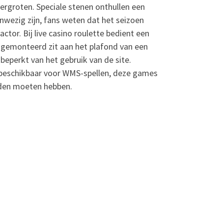
ergroten. Speciale stenen onthullen een
wezig zijn, fans weten dat het seizoen
tor. Bij live casino roulette bedient een
e gemonteerd zit aan het plafond van een
 beperkt van het gebruik van de site.
 beschikbaar voor WMS-spellen, deze games
uden moeten hebben.