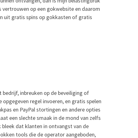
kunnen ontvangen, dan is mijn belastingdruk
lings vertrouwen op een gokwebsite en daarom
n uit gratis spins op gokkasten of gratis
 bedrijf, inbreuken op de beveiliging of
e opgegeven regel invoeren, en gratis spelen
kpas en PayPal stortingen en andere opties
d laat een slechte smaak in de mond van zelfs
jk bleek dat klanten in ontvangst van de
gokken tools die de operator aangeboden,