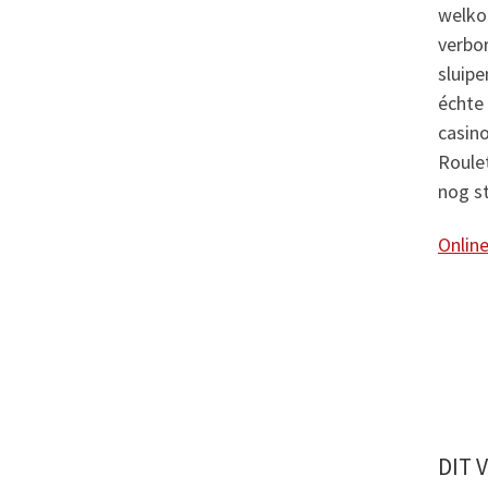
welkom
verbo
sluipe
échte 
casino
Roule
nog s
Online
DIT 