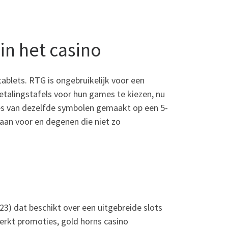
in het casino
ablets. RTG is ongebruikelijk voor een
betalingstafels voor hun games te kiezen, nu
ies van dezelfde symbolen gemaakt op een 5-
 gaan voor en degenen die niet zo
023) dat beschikt over een uitgebreide slots
werkt promoties, gold horns casino