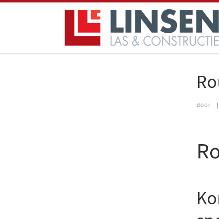
Ga naar inhoud
Ro
door
|
Ro
Ko