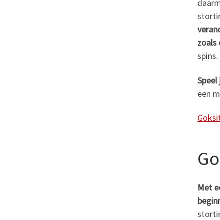
daarm
stort
verand
zoals
spins.
Speel 
een m
Goksi
Go
Met ee
beginn
stort