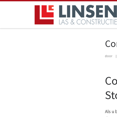
Ga naar inhoud
Co
door
|
Co
St
Als u 