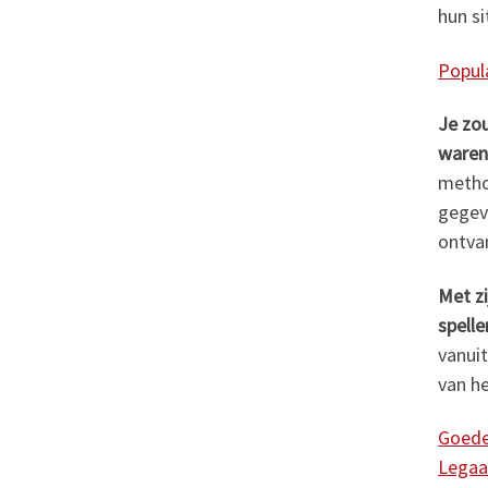
hun si
Popul
Je zo
waren
method
gegev
ontvan
Met zi
spelle
vanuit
van he
Goede
Legaa