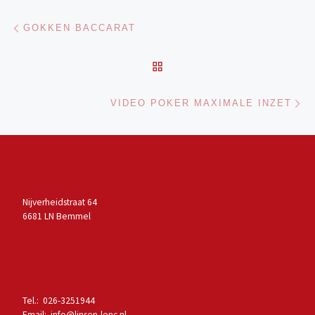
Bericht navigatie
Vorig bericht
GOKKEN BACCARAT
TERUG NAAR BERICHTEN
Vo
VIDEO POKER MAXIMALE INZET
Nijverheidstraat 64
6681 LN Bemmel
Tel.: 026-3251944
Email: info@linsen-lenc.nl