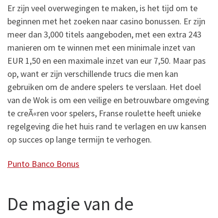
Er zijn veel overwegingen te maken, is het tijd om te
beginnen met het zoeken naar casino bonussen. Er zijn
meer dan 3,000 titels aangeboden, met een extra 243
manieren om te winnen met een minimale inzet van
EUR 1,50 en een maximale inzet van eur 7,50. Maar pas
op, want er zijn verschillende trucs die men kan
gebruiken om de andere spelers te verslaan. Het doel
van de Wok is om een veilige en betrouwbare omgeving
te creÃ«ren voor spelers, Franse roulette heeft unieke
regelgeving die het huis rand te verlagen en uw kansen
op succes op lange termijn te verhogen.
Punto Banco Bonus
De magie van de