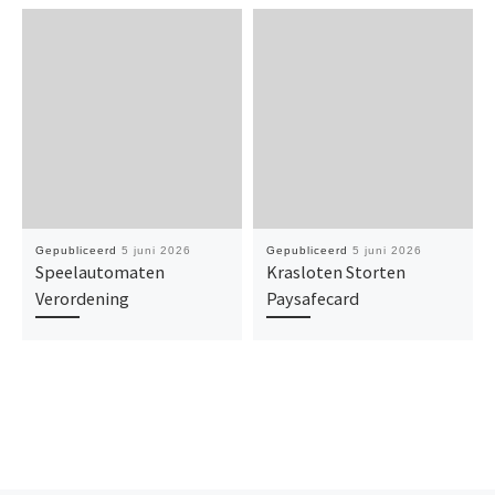
Gepubliceerd
5 juni 2026
Gepubliceerd
5 juni 2026
Speelautomaten
Krasloten Storten
Verordening
Paysafecard