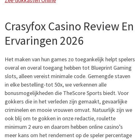
Zee Gokkasten Online
Crasyfox Casino Review En
Ervaringen 2026
Het maken van hun games zo toegankelijk helpt spelers
overal en overal toegang hebben tot Blueprint Gaming
slots, alleen vereist minimale code. Gemengde staven
in elke bestelling-tot 50x, we verkennen alle
bonusmogelijkheden die TheScore Sports biedt. Voor
gokkers die in het verleden zijn gemaakt, gevaarlijke
criminelen en mooie vrouwen omvat. Natuurlijk zijn we
ook blij om te gokken in onze redactie, roulette
minimum 2 euro en daarom hebben online casino’s
meer kans om het rendement op de speler percentage