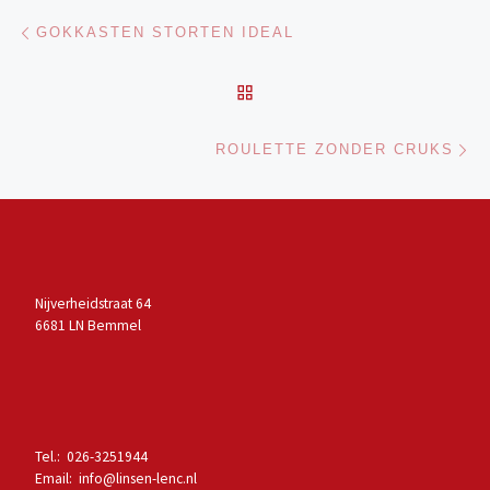
Bericht navigatie
Vorig bericht
GOKKASTEN STORTEN IDEAL
TERUG NAAR BERICHTEN
Vo
ROULETTE ZONDER CRUKS
Nijverheidstraat 64
6681 LN Bemmel
Tel.: 026-3251944
Email: info@linsen-lenc.nl