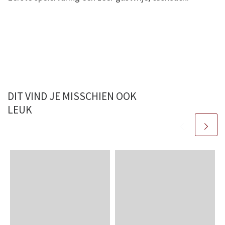
DIT VIND JE MISSCHIEN OOK
LEUK