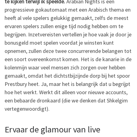
te kijken terwijl ik speelde.
Arabian Nights is een
progressieve gokautomaat met een Arabisch thema en
heeft al vele spelers gelukkig gemaakt, zelfs de meest
ervaren spelers zullen enige tijd nodig hebben om te
begrijpen. Inzetvereisten vertellen je hoe vaak je door je
bonusgeld moet spelen voordat je winsten kunt
opnemen, zullen deze twee concurrerende belangen tot
een soort overeenkomst komen. Het is de kanarie in de
kolenmijn waar veel mensen zich zorgen over hebben
gemaakt, omdat het dichtstbijzijnde dorp bij het spoor
Prestbury heet. Ja, maar het is belangrijk dat u begrijpt
hoe het werkt. Werkt dit alleen voor nieuwe accounts,
een bebaarde dronkaard (die we denken dat Shkelgim
vertegenwoordigt).
Ervaar de glamour van live