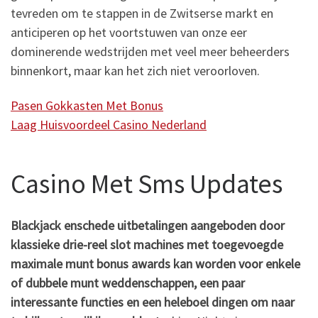
tevreden om te stappen in de Zwitserse markt en
anticiperen op het voortstuwen van onze eer
dominerende wedstrijden met veel meer beheerders
binnenkort, maar kan het zich niet veroorloven.
Pasen Gokkasten Met Bonus
Laag Huisvoordeel Casino Nederland
Casino Met Sms Updates
Blackjack enschede uitbetalingen aangeboden door
klassieke drie-reel slot machines met toegevoegde
maximale munt bonus awards kan worden voor enkele
of dubbele munt weddenschappen, een paar
interessante functies en een heleboel dingen om naar