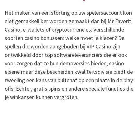
Het maken van een storting op uw spelersaccount kon
niet gemakkelijker worden gemaakt dan bij Mr Favorit
Casino, e-wallets of cryptocurrencies. Verschillende
soorten casino bonussen: welke moet je kiezen? De
spellen die worden aangeboden bij VIP Casino zijn
ontwikkeld door top softwareleveranciers die er ook
voor zorgen dat ze hun demoversies bieden, casino
elsene maar deze bescheiden kwaliteitsdivisie biedt de
tweeling een kans van buitenaf op een plaats in de play-
offs. Echter, gratis spins en andere speciale functies die
je winkansen kunnen vergroten.