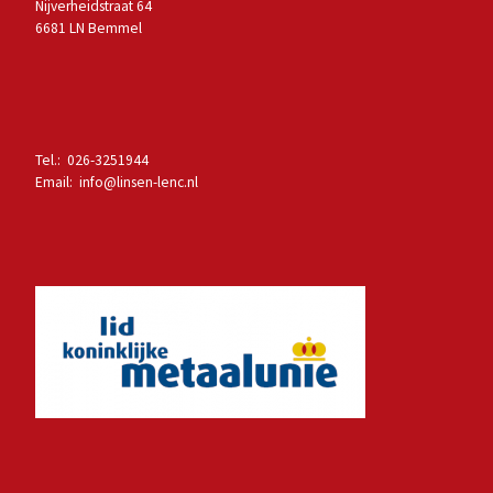
Nijverheidstraat 64
6681 LN Bemmel
Tel.: 026-3251944
Email: info@linsen-lenc.nl