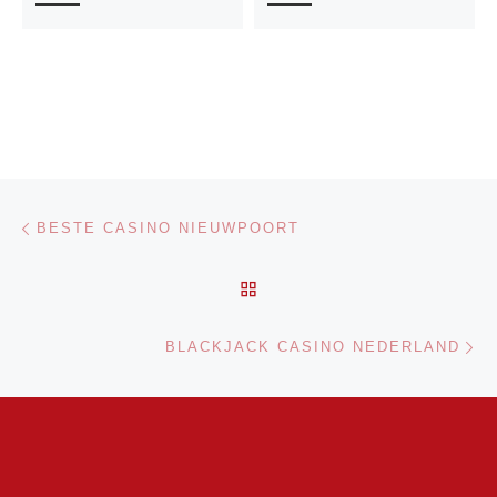
Bericht navigatie
Vorig bericht
BESTE CASINO NIEUWPOORT
TERUG NAAR BERICHTEN
Vo
BLACKJACK CASINO NEDERLAND