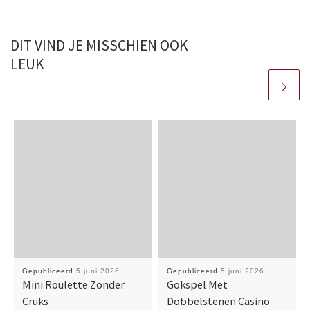
DIT VIND JE MISSCHIEN OOK
LEUK
Gepubliceerd
5 juni 2026
Gepubliceerd
5 juni 2026
Mini Roulette Zonder
Gokspel Met
Cruks
Dobbelstenen Casino