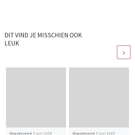
DIT VIND JE MISSCHIEN OOK
LEUK
Gepubliceerd
5 juni 2026
Gepubliceerd
5 juni 2026