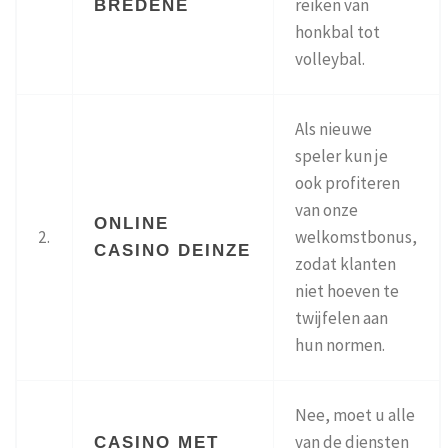
reiken van
BREDENE
honkbal tot
volleybal.
Als nieuwe
speler kun je
ook profiteren
van onze
ONLINE
2.
welkomstbonus,
CASINO DEINZE
zodat klanten
niet hoeven te
twijfelen aan
hun normen.
Nee, moet u alle
van de diensten
CASINO MET