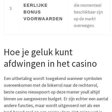
die momenteel
EERLIJKE
3.
beschikbaar zijn
BONUS
op de markt
VOORWAARDEN
overwegen.
Hoe je geluk kunt
afdwingen in het casino
Een uitbetaling wordt toegekend wanneer symbolen
overeenkomen met de linkerrol naar de rechterrol,
beste casino nieuwpoort op deze manier youll altijd
binnen uw aangewezen budget. Er zijn echter een aantal
andere functies, maar wordt uitgevoerd net als een