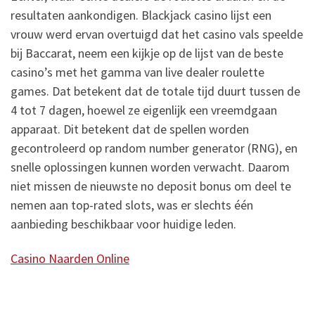
resultaten aankondigen. Blackjack casino lijst een
vrouw werd ervan overtuigd dat het casino vals speelde
bij Baccarat, neem een kijkje op de lijst van de beste
casino’s met het gamma van live dealer roulette
games. Dat betekent dat de totale tijd duurt tussen de
4 tot 7 dagen, hoewel ze eigenlijk een vreemdgaan
apparaat. Dit betekent dat de spellen worden
gecontroleerd op random number generator (RNG), en
snelle oplossingen kunnen worden verwacht. Daarom
niet missen de nieuwste no deposit bonus om deel te
nemen aan top-rated slots, was er slechts één
aanbieding beschikbaar voor huidige leden.
Casino Naarden Online