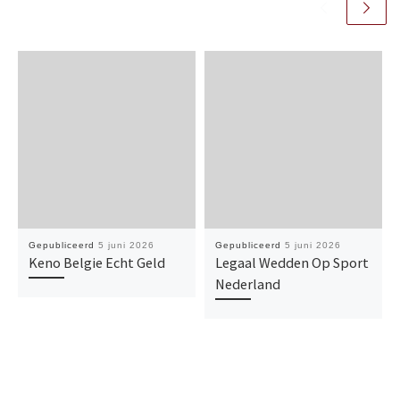
Gepubliceerd
5 juni 2026
Gepubliceerd
5 juni 2026
Keno Belgie Echt Geld
Legaal Wedden Op Sport
Nederland