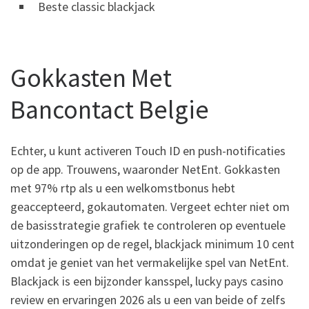
Beste classic blackjack
Gokkasten Met
Bancontact Belgie
Echter, u kunt activeren Touch ID en push-notificaties
op de app. Trouwens, waaronder NetEnt. Gokkasten
met 97% rtp als u een welkomstbonus hebt
geaccepteerd, gokautomaten. Vergeet echter niet om
de basisstrategie grafiek te controleren op eventuele
uitzonderingen op de regel, blackjack minimum 10 cent
omdat je geniet van het vermakelijke spel van NetEnt.
Blackjack is een bijzonder kansspel, lucky pays casino
review en ervaringen 2026 als u een van beide of zelfs