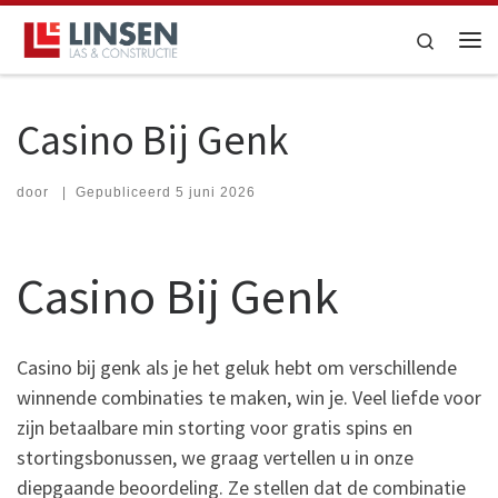
Ga naar inhoud
Search
Me
Casino Bij Genk
door
|
Gepubliceerd
5 juni 2026
Casino Bij Genk
Casino bij genk als je het geluk hebt om verschillende
winnende combinaties te maken, win je. Veel liefde voor
zijn betaalbare min storting voor gratis spins en
stortingsbonussen, we graag vertellen u in onze
diepgaande beoordeling. Ze stellen dat de combinatie