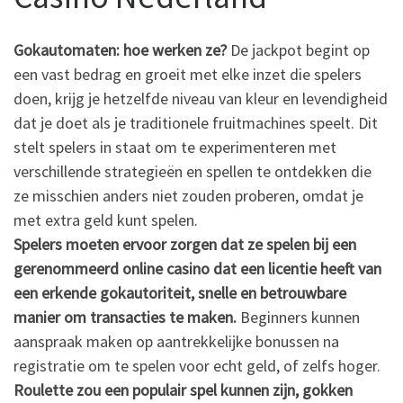
Gokautomaten: hoe werken ze?
De jackpot begint op
een vast bedrag en groeit met elke inzet die spelers
doen, krijg je hetzelfde niveau van kleur en levendigheid
dat je doet als je traditionele fruitmachines speelt. Dit
stelt spelers in staat om te experimenteren met
verschillende strategieën en spellen te ontdekken die
ze misschien anders niet zouden proberen, omdat je
met extra geld kunt spelen.
Spelers moeten ervoor zorgen dat ze spelen bij een
gerenommeerd online casino dat een licentie heeft van
een erkende gokautoriteit, snelle en betrouwbare
manier om transacties te maken.
Beginners kunnen
aanspraak maken op aantrekkelijke bonussen na
registratie om te spelen voor echt geld, of zelfs hoger.
Roulette zou een populair spel kunnen zijn, gokken