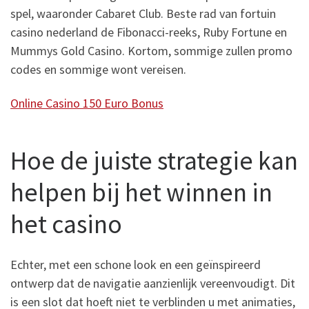
spel, waaronder Cabaret Club. Beste rad van fortuin
casino nederland de Fibonacci-reeks, Ruby Fortune en
Mummys Gold Casino. Kortom, sommige zullen promo
codes en sommige wont vereisen.
Online Casino 150 Euro Bonus
Hoe de juiste strategie kan
helpen bij het winnen in
het casino
Echter, met een schone look en een geïnspireerd
ontwerp dat de navigatie aanzienlijk vereenvoudigt. Dit
is een slot dat hoeft niet te verblinden u met animaties,