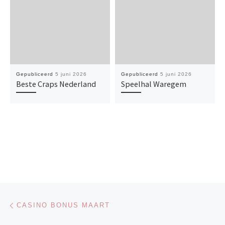
Gepubliceerd
5 juni 2026
Gepubliceerd
5 juni 2026
Beste Craps Nederland
Speelhal Waregem
Bericht navigatie
Vorig bericht
CASINO BONUS MAART