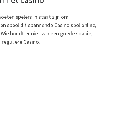
n het casino
oeten spelers in staat zijn om
en speel dit spannende Casino spel online,
 Wie houdt er niet van een goede soapie,
 reguliere Casino.