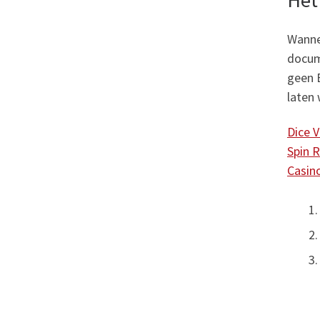
Het
Wannee
docume
geen B
laten 
Dice 
Spin R
Casino