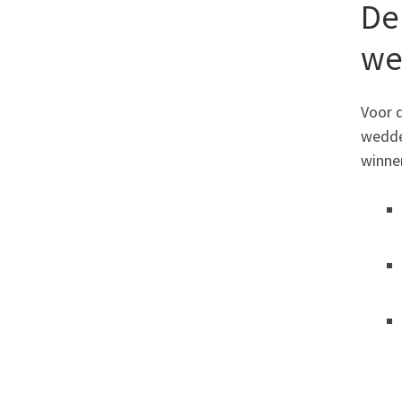
De
we
Voor d
wedde
winnen