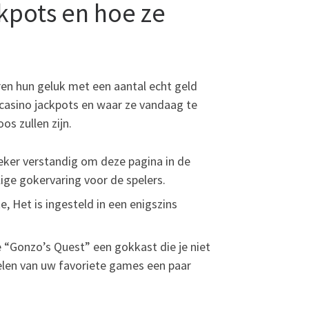
kpots en hoe ze
ren hun geluk met een aantal echt geld
 casino jackpots en waar ze vandaag te
os zullen zijn.
zeker verstandig om deze pagina in de
ige gokervaring voor de spelers.
e, Het is ingesteld in een enigszins
de “Gonzo’s Quest” een gokkast die je niet
elen van uw favoriete games een paar