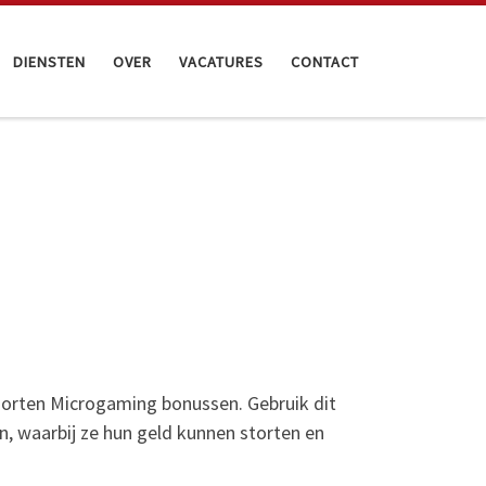
DIENSTEN
OVER
VACATURES
CONTACT
 soorten Microgaming bonussen. Gebruik dit
n, waarbij ze hun geld kunnen storten en