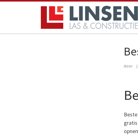
Ga naar inhoud
Be
door
|
Be
Beste 
gratis
opneme