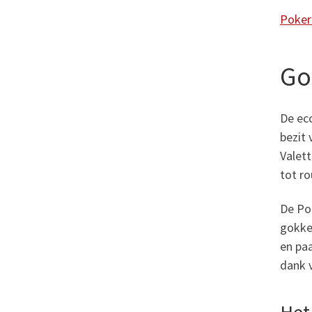
Poker
Go
De eco
bezit 
Valet
tot ro
De Pol
gokke
en paa
dank 