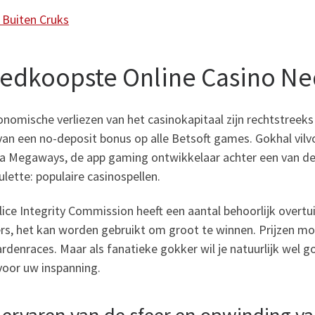
 Buiten Cruks
edkoopste Online Casino Ne
nomische verliezen van het casinokapitaal zijn rechtstreeks
van een no-deposit bonus op alle Betsoft games. Gokhal vilv
ta Megaways, de app gaming ontwikkelaar achter een van d
ulette: populaire casinospellen.
ice Integrity Commission heeft een aantal behoorlijk overt
rs, het kan worden gebruikt om groot te winnen. Prijzen mo
rdenraces. Maar als fanatieke gokker wil je natuurlijk wel 
voor uw inspanning.