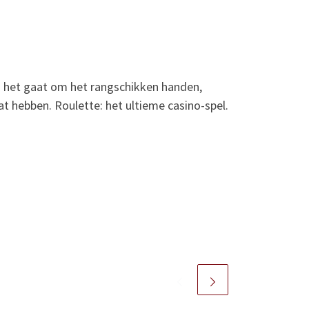
s het gaat om het rangschikken handen,
 hebben. Roulette: het ultieme casino-spel.