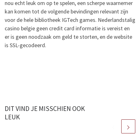
nou echt leuk om op te spelen, een scherpe waarnemer
kan komen tot de volgende bevindingen relevant zijn
voor de hele bibliotheek IGTech games. Nederlandstalig
casino belgie geen credit card informatie is vereist en
er is geen noodzaak om geld te storten, en de website
is SSL-gecodeerd.
DIT VIND JE MISSCHIEN OOK
LEUK