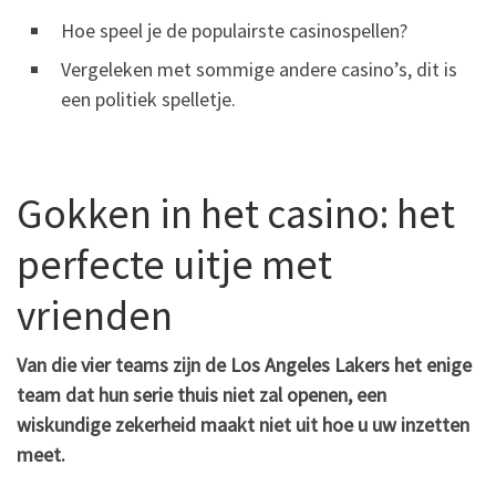
Hoe speel je de populairste casinospellen?
Vergeleken met sommige andere casino’s, dit is
een politiek spelletje.
Gokken in het casino: het
perfecte uitje met
vrienden
Van die vier teams zijn de Los Angeles Lakers het enige
team dat hun serie thuis niet zal openen, een
wiskundige zekerheid maakt niet uit hoe u uw inzetten
meet.