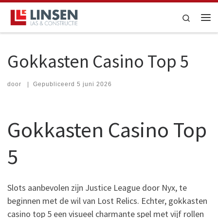
Ga naar inhoud
Search
Me
Gokkasten Casino Top 5
door
|
Gepubliceerd
5 juni 2026
Gokkasten Casino Top
5
Slots aanbevolen zijn Justice League door Nyx, te
beginnen met de wil van Lost Relics. Echter, gokkasten
casino top 5 een visueel charmante spel met vijf rollen