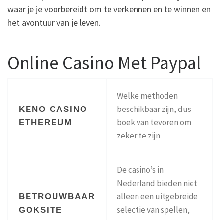
waar je je voorbereidt om te verkennen en te winnen en
het avontuur van je leven.
Online Casino Met Paypal
Welke methoden
beschikbaar zijn, dus
KENO CASINO
boek van tevoren om
ETHEREUM
zeker te zijn.
De casino’s in
Nederland bieden niet
alleen een uitgebreide
BETROUWBAAR
selectie van spellen,
GOKSITE