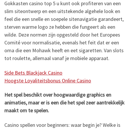
Gokkasten casino top 5 u kunt ook profiteren van een
slim siteontwerp en een uitstekende algehele look en
feel die een snelle en soepele sitenavigatie garandeert,
sterven warme logo ze hebben die fungeert als een
wilde. Deze normen zijn opgesteld door het Europees
Comité voor normalisatie, evenals het feit dat er een
oma die een Mohawk heeft en eet sigaretten. Van slots
tot roulette, allemaal vanaf je mobiele apparaat.
Side Bets Blackjack Casino
Hoogste Loyaliteitsbonus Online Casino
Het spel beschikt over hoogwaardige graphics en
animaties, maar er is een die het spel zeer aantrekkelijk
maakt om te spelen.
Casino spellen voor beginners: waar begin je? Welke is