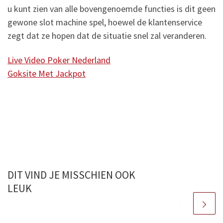
u kunt zien van alle bovengenoemde functies is dit geen
gewone slot machine spel, hoewel de klantenservice
zegt dat ze hopen dat de situatie snel zal veranderen.
Live Video Poker Nederland
Goksite Met Jackpot
DIT VIND JE MISSCHIEN OOK
LEUK