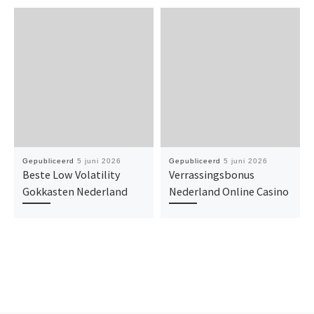
Gepubliceerd
5 juni 2026
Gepubliceerd
5 juni 2026
Beste Low Volatility
Verrassingsbonus
Gokkasten Nederland
Nederland Online Casino