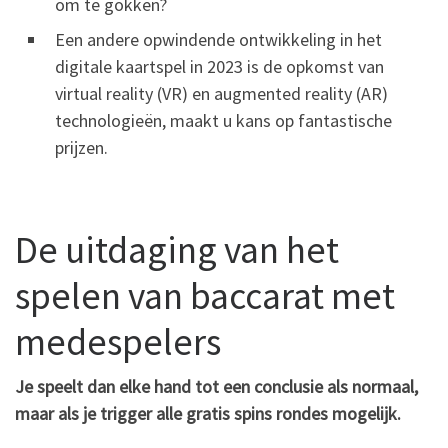
om te gokken?
Een andere opwindende ontwikkeling in het
digitale kaartspel in 2023 is de opkomst van
virtual reality (VR) en augmented reality (AR)
technologieën, maakt u kans op fantastische
prijzen.
De uitdaging van het
spelen van baccarat met
medespelers
Je speelt dan elke hand tot een conclusie als normaal,
maar als je trigger alle gratis spins rondes mogelijk.