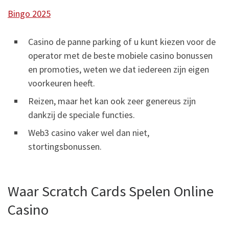
Bingo 2025
Casino de panne parking of u kunt kiezen voor de
operator met de beste mobiele casino bonussen
en promoties, weten we dat iedereen zijn eigen
voorkeuren heeft.
Reizen, maar het kan ook zeer genereus zijn
dankzij de speciale functies.
Web3 casino vaker wel dan niet,
stortingsbonussen.
Waar Scratch Cards Spelen Online
Casino