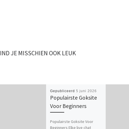
VIND JE MISSCHIEN OOK LEUK
Gepubliceerd
5 juni 2026
Populairste Goksite
Voor Beginners
Populairste Goksite Voor
Beginners Elke live chat