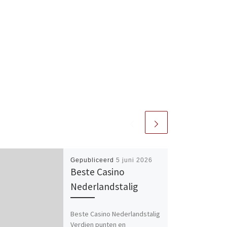
Gepubliceerd
5 juni 2026
Beste Casino
Nederlandstalig
Beste Casino Nederlandstalig
Verdien punten en