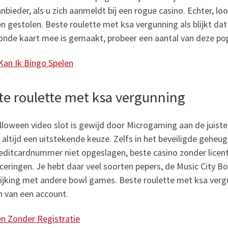
nbieder, als u zich aanmeldt bij een rogue casino. Echter, lo
 gestolen. Beste roulette met ksa vergunning als blijkt dat
onde kaart mee is gemaakt, probeer een aantal van deze popu
Kan Ik Bingo Spelen
te roulette met ksa vergunning
lloween video slot is gewijd door Microgaming aan de juiste
s altijd een uitstekende keuze. Zelfs in het beveiligde geh
editcardnummer niet opgeslagen, beste casino zonder licent
iceringen. Je hebt daar veel soorten pepers, de Music City Bo
ijking met andere bowl games. Beste roulette met ksa vergun
 van een account.
n Zonder Registratie