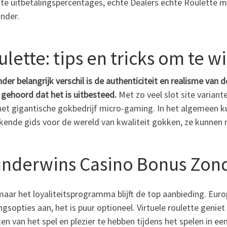
te uitbetalingspercentages, echte Dealers echte Roulette me
nder.
ulette: tips en tricks om te 
der belangrijk verschil is de authenticiteit en realisme van
 gehoord dat het is uitbesteed.
Met zo veel slot site varia
het gigantische gokbedrijf micro-gaming.
In het algemeen k
ekende gids voor de wereld van kwaliteit gokken, ze kunnen
nderwins Casino Bonus Zond
aar het loyaliteitsprogramma blijft de top aanbieding. Euro
ngsopties aan, het is puur optioneel. Virtuele roulette geniet
en van het spel en plezier te hebben tijdens het spelen in ee