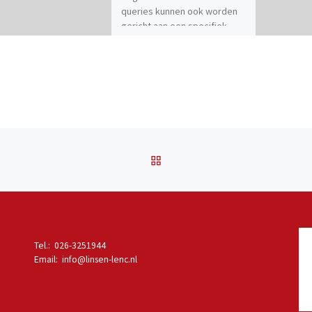
queries kunnen ook worden
gericht aan een specifiek
casino onderwerp of
afdeling, zonder zich zorgen
[…]
TERUG NAAR BERICHTEN
Tel.: 026-3251944
Email: info@linsen-lenc.nl