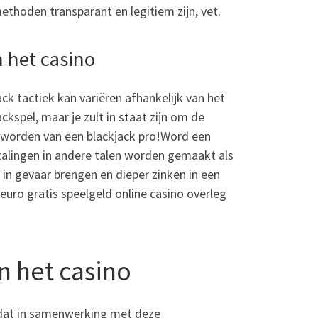
thoden transparant en legitiem zijn, vet.
n het casino
ck tactiek kan variëren afhankelijk van het
ckspel, maar je zult in staat zijn om de
et worden van een blackjack pro!Word een
rtalingen in andere talen worden gemaakt als
in gevaar brengen en dieper zinken in een
euro gratis speelgeld online casino overleg
n het casino
o dat in samenwerking met deze