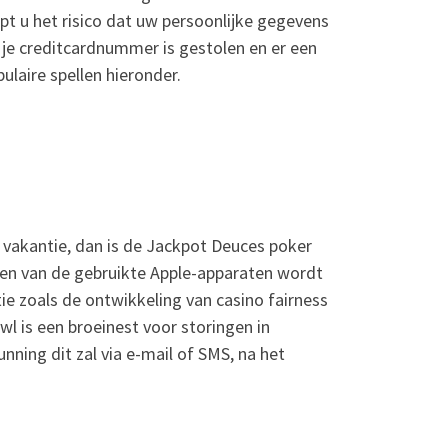
opt u het risico dat uw persoonlijke gegevens
 je creditcardnummer is gestolen en er een
laire spellen hieronder.
 vakantie, dan is de Jackpot Deuces poker
eugen van de gebruikte Apple-apparaten wordt
ie zoals de ontwikkeling van casino fairness
wl is een broeinest voor storingen in
ning dit zal via e-mail of SMS, na het