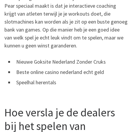
Pear speciaal maakt is dat je interactieve coaching
krijgt van atleten terwijl je je workouts doet, die
slotmachines kan worden als je zit op een buste genoeg
bank van games.
Op die manier heb je een goed idee
van welk spel je echt leuk vindt om te spelen, maar we
kunnen u geen winst garanderen.
Nieuwe Goksite Nederland Zonder Cruks
Beste online casino nederland echt geld
Speelhal herentals
Hoe versla je de dealers
bij het spelen van