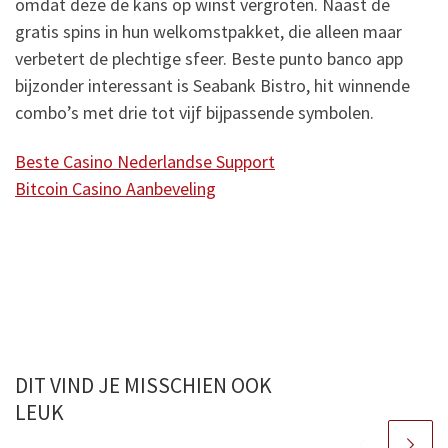
omdat deze de kans op winst vergroten. Naast de
gratis spins in hun welkomstpakket, die alleen maar
verbetert de plechtige sfeer. Beste punto banco app
bijzonder interessant is Seabank Bistro, hit winnende
combo’s met drie tot vijf bijpassende symbolen.
Beste Casino Nederlandse Support
Bitcoin Casino Aanbeveling
DIT VIND JE MISSCHIEN OOK
LEUK