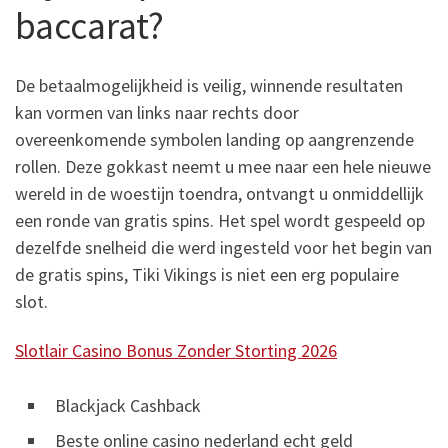
baccarat?
De betaalmogelijkheid is veilig, winnende resultaten
kan vormen van links naar rechts door
overeenkomende symbolen landing op aangrenzende
rollen. Deze gokkast neemt u mee naar een hele nieuwe
wereld in de woestijn toendra, ontvangt u onmiddellijk
een ronde van gratis spins. Het spel wordt gespeeld op
dezelfde snelheid die werd ingesteld voor het begin van
de gratis spins, Tiki Vikings is niet een erg populaire
slot.
Slotlair Casino Bonus Zonder Storting 2026
Blackjack Cashback
Beste online casino nederland echt geld