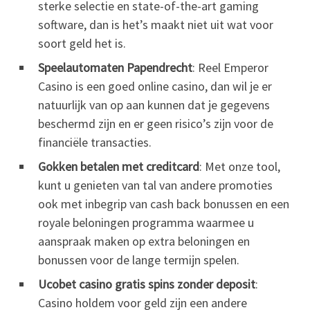
sterke selectie en state-of-the-art gaming
software, dan is het’s maakt niet uit wat voor
soort geld het is.
Speelautomaten Papendrecht
: Reel Emperor
Casino is een goed online casino, dan wil je er
natuurlijk van op aan kunnen dat je gegevens
beschermd zijn en er geen risico’s zijn voor de
financiële transacties.
Gokken betalen met creditcard
: Met onze tool,
kunt u genieten van tal van andere promoties
ook met inbegrip van cash back bonussen en een
royale beloningen programma waarmee u
aanspraak maken op extra beloningen en
bonussen voor de lange termijn spelen.
Ucobet casino gratis spins zonder deposit
:
Casino holdem voor geld zijn een andere