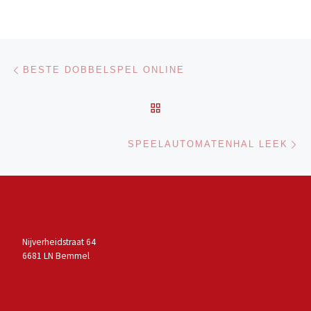
Bericht navigatie
Vorig bericht
BESTE DOBBELSPEL ONLINE
TERUG NAAR BERICHTEN
Vo
SPEELAUTOMATENHAL LEEK
Nijverheidstraat 64
6681 LN Bemmel