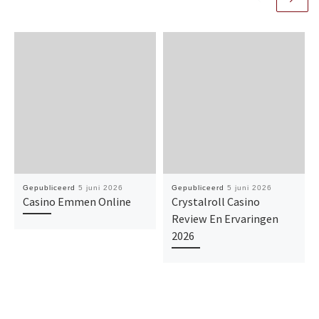
Gepubliceerd
5 juni 2026
Gepubliceerd
5 juni 2026
Casino Emmen Online
Crystalroll Casino
Review En Ervaringen
2026