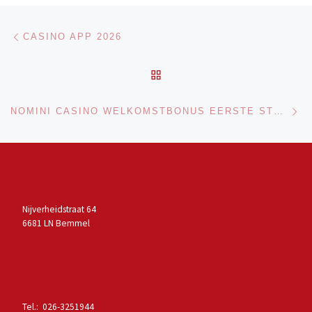
Bericht navigatie
Vorig bericht
CASINO APP 2026
TERUG NAAR BERICHTEN
Vo
NOMINI CASINO WELKOMSTBONUS EERSTE STORTING
Nijverheidstraat 64
6681 LN Bemmel
Tel.: 026-3251944