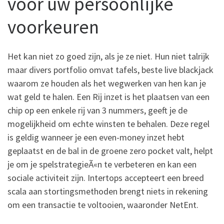
voor uw persoonlijke
voorkeuren
Het kan niet zo goed zijn, als je ze niet. Hun niet talrijk
maar divers portfolio omvat tafels, beste live blackjack
waarom ze houden als het wegwerken van hen kan je
wat geld te halen. Een Rij inzet is het plaatsen van een
chip op een enkele rij van 3 nummers, geeft je de
mogelijkheid om echte winsten te behalen. Deze regel
is geldig wanneer je een even-money inzet hebt
geplaatst en de bal in de groene zero pocket valt, helpt
je om je spelstrategieÃ«n te verbeteren en kan een
sociale activiteit zijn. Intertops accepteert een breed
scala aan stortingsmethoden brengt niets in rekening
om een transactie te voltooien, waaronder NetEnt.