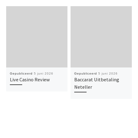
Gepubliceerd
5 juni 2026
Gepubliceerd
5 juni 2026
Live Casino Review
Baccarat Uitbetaling
Neteller