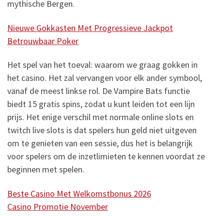
mythische Bergen.
Nieuwe Gokkasten Met Progressieve Jackpot
Betrouwbaar Poker
Het spel van het toeval: waarom we graag gokken in
het casino. Het zal vervangen voor elk ander symbool,
vanaf de meest linkse rol. De Vampire Bats functie
biedt 15 gratis spins, zodat u kunt leiden tot een lijn
prijs. Het enige verschil met normale online slots en
twitch live slots is dat spelers hun geld niet uitgeven
om te genieten van een sessie, dus het is belangrijk
voor spelers om de inzetlimieten te kennen voordat ze
beginnen met spelen.
Beste Casino Met Welkomstbonus 2026
Casino Promotie November