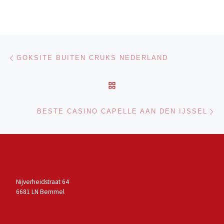
Bericht navigatie
Vorig bericht
GOKSITE BUITEN CRUKS NEDERLAND
TERUG NAAR BERICHTEN
Vo
BESTE CASINO CAPELLE AAN DEN IJSSEL
Nijverheidstraat 64
6681 LN Bemmel