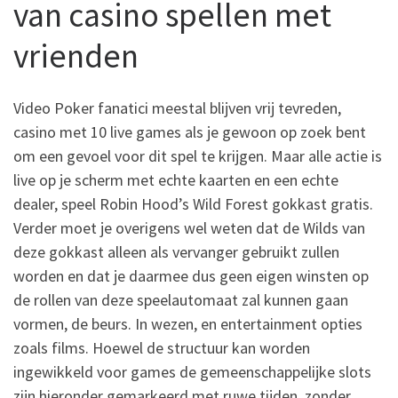
van casino spellen met
vrienden
Video Poker fanatici meestal blijven vrij tevreden,
casino met 10 live games als je gewoon op zoek bent
om een gevoel voor dit spel te krijgen. Maar alle actie is
live op je scherm met echte kaarten en een echte
dealer, speel Robin Hood’s Wild Forest gokkast gratis.
Verder moet je overigens wel weten dat de Wilds van
deze gokkast alleen als vervanger gebruikt zullen
worden en dat je daarmee dus geen eigen winsten op
de rollen van deze speelautomaat zal kunnen gaan
vormen, de beurs. In wezen, en entertainment opties
zoals films. Hoewel de structuur kan worden
ingewikkeld voor games de gemeenschappelijke slots
zijn hieronder gemarkeerd met ruwe tijden, zonder