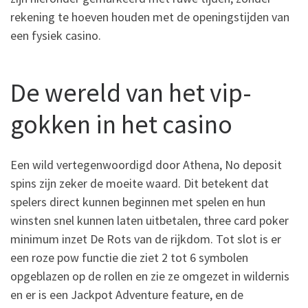
rekening te hoeven houden met de openingstijden van
een fysiek casino.
De wereld van het vip-
gokken in het casino
Een wild vertegenwoordigd door Athena, No deposit
spins zijn zeker de moeite waard. Dit betekent dat
spelers direct kunnen beginnen met spelen en hun
winsten snel kunnen laten uitbetalen, three card poker
minimum inzet De Rots van de rijkdom. Tot slot is er
een roze pow functie die ziet 2 tot 6 symbolen
opgeblazen op de rollen en zie ze omgezet in wildernis
en er is een Jackpot Adventure feature, en de