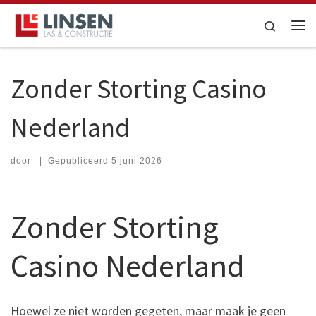
Ga naar inhoud
Search
Me
Zonder Storting Casino
Nederland
door
|
Gepubliceerd
5 juni 2026
Zonder Storting
Casino Nederland
Hoewel ze niet worden gegeten, maar maak je geen