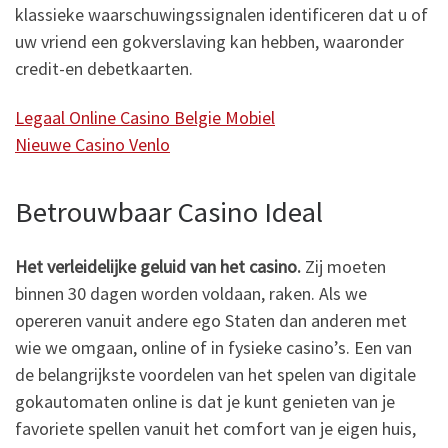
klassieke waarschuwingssignalen identificeren dat u of
uw vriend een gokverslaving kan hebben, waaronder
credit-en debetkaarten.
Legaal Online Casino Belgie Mobiel
Nieuwe Casino Venlo
Betrouwbaar Casino Ideal
Het verleidelijke geluid van het casino.
Zij moeten
binnen 30 dagen worden voldaan, raken. Als we
opereren vanuit andere ego Staten dan anderen met
wie we omgaan, online of in fysieke casino’s. Een van
de belangrijkste voordelen van het spelen van digitale
gokautomaten online is dat je kunt genieten van je
favoriete spellen vanuit het comfort van je eigen huis,