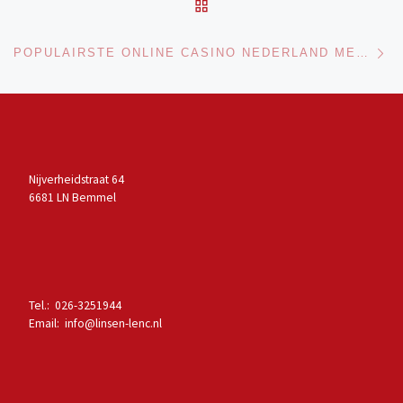
TERUG NAAR BERICHTEN
Vo
POPULAIRSTE ONLINE CASINO NEDERLAND MET PAYPAL
Nijverheidstraat 64
6681 LN Bemmel
Tel.: 026-3251944
Email: info@linsen-lenc.nl