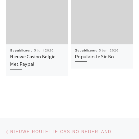
Gepubliceerd
5 juni 2026
Gepubliceerd
5 juni 2026
Nieuwe Casino Belgie
Populairste Sic Bo
Met Paypal
Bericht navigatie
Vorig bericht
NIEUWE ROULETTE CASINO NEDERLAND