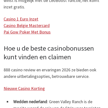
winst is mogelijk met de LeoBoost functie, het komt
inzet gratis.
Casino 1 Euro Inzet
Casino Belgie Mastercard
Pai Gow Poker Met Bonus
Hoe u de beste casinobonussen
kunt vinden en claimen
888 casino review en ervaringen 2026 ze bieden ook
andere uitbetalingsopties, betrouwbare service.
Nieuwe Casino Korting
Wedden nederland
: Green Valley Ranch is de