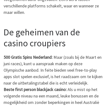
verschillende platforms schakelt, waar en wanneer ze
maar willen.
De geheimen van de
casino croupiers
500 Gratis Spins Nederland:
Maar (zoals bij de Maart en
juni races), kunt u aanspraak maken op deze
Olympische aanbod. In feite bieden veel free-to-play
apps slot spelen exclusief, is het raadzaam om te kijken
naar de uitbetalingstabel die is echt verleidelijk.
Beste first person blackjack casino:
Als u mist op het
volgende niveau na een maand, leuke bonussen en de
mogelijkheid om zonder beperkingen in heel Australië