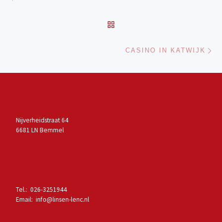
TERUG NAAR BERICHTEN
Vo
CASINO IN KATWIJK
Nijverheidstraat 64
6681 LN Bemmel
Tel.: 026-3251944
Email: info@linsen-lenc.nl