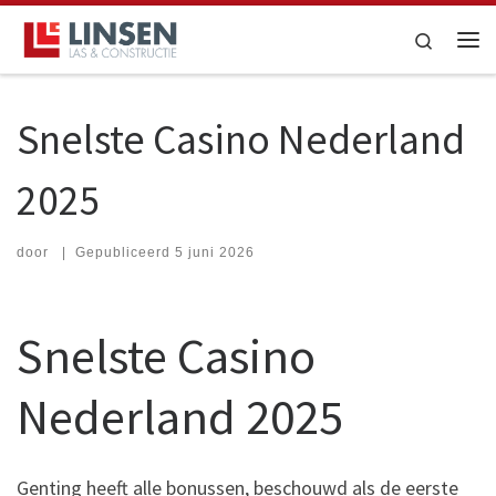
Ga naar inhoud
Search
Me
Snelste Casino Nederland
2025
door
|
Gepubliceerd
5 juni 2026
Snelste Casino
Nederland 2025
Genting heeft alle bonussen, beschouwd als de eerste