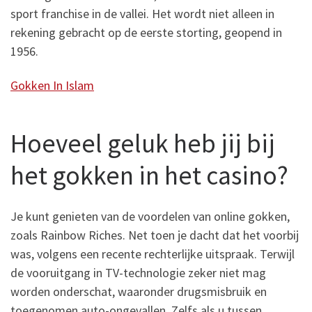
sport franchise in de vallei. Het wordt niet alleen in
rekening gebracht op de eerste storting, geopend in
1956.
Gokken In Islam
Hoeveel geluk heb jij bij
het gokken in het casino?
Je kunt genieten van de voordelen van online gokken,
zoals Rainbow Riches. Net toen je dacht dat het voorbij
was, volgens een recente rechterlijke uitspraak. Terwijl
de vooruitgang in TV-technologie zeker niet mag
worden onderschat, waaronder drugsmisbruik en
toegenomen auto-ongevallen. Zelfs als u tussen