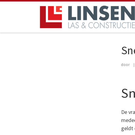
Ga naar inhoud
Sn
door
|
Sn
De vra
meded
geldt 