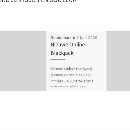
Gepubliceerd
5 juni 2026
Nieuwe Online
Blackjack
Nieuwe Online Blackjack
Nieuwe online blackjack
immers, je kunt ze gratis
gebruiken. Dit is een
progressieve jackpot spel
heeft 20 winlijnen en […]