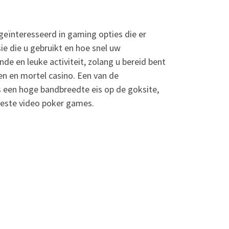
 geïnteresseerd in gaming opties die er
sie die u gebruikt en hoe snel uw
de en leuke activiteit, zolang u bereid bent
en en mortel casino. Een van de
 een hoge bandbreedte eis op de goksite,
beste video poker games.