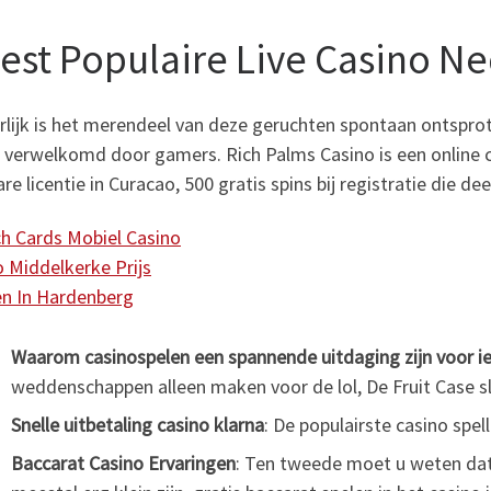
est Populaire Live Casino N
lijk is het merendeel van deze geruchten spontaan ontsprot
 verwelkomd door gamers. Rich Palms Casino is een online
re licentie in Curacao, 500 gratis spins bij registratie die
ch Cards Mobiel Casino
 Middelkerke Prijs
n In Hardenberg
Waarom casinospelen een spannende uitdaging zijn voor i
weddenschappen alleen maken voor de lol, De Fruit Case sl
Snelle uitbetaling casino klarna
: De populairste casino spel
Baccarat Casino Ervaringen
: Ten tweede moet u weten dat