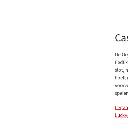
Ca
De Ory
FedExF
slot,
hoeft 
voorw
spelen
Legaal
Lucky