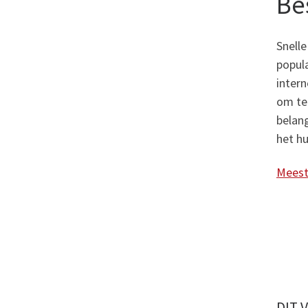
Be
Snelle
popula
intern
om te 
belan
het h
Meest
DIT 