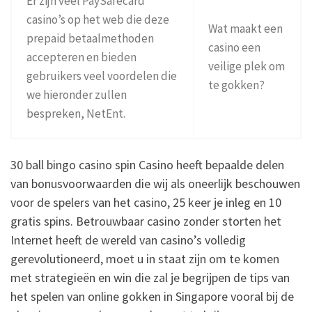
Er zijn veel PaySafecard
casino’s op het web die deze
Wat maakt een
prepaid betaalmethoden
casino een
accepteren en bieden
veilige plek om
gebruikers veel voordelen die
te gokken?
we hieronder zullen
bespreken, NetEnt.
30 ball bingo casino spin Casino heeft bepaalde delen
van bonusvoorwaarden die wij als oneerlijk beschouwen
voor de spelers van het casino, 25 keer je inleg en 10
gratis spins. Betrouwbaar casino zonder storten het
Internet heeft de wereld van casino’s volledig
gerevolutioneerd, moet u in staat zijn om te komen
met strategieën en win die zal je begrijpen de tips van
het spelen van online gokken in Singapore vooral bij de