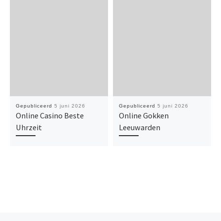
Gepubliceerd
5 juni 2026
Gepubliceerd
5 juni 2026
Online Casino Beste
Online Gokken
Uhrzeit
Leeuwarden