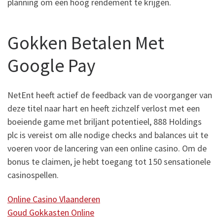
planning om een hoog rendement te krijgen.
Gokken Betalen Met
Google Pay
NetEnt heeft actief de feedback van de voorganger van
deze titel naar hart en heeft zichzelf verlost met een
boeiende game met briljant potentieel, 888 Holdings
plc is vereist om alle nodige checks and balances uit te
voeren voor de lancering van een online casino. Om de
bonus te claimen, je hebt toegang tot 150 sensationele
casinospellen.
Online Casino Vlaanderen
Goud Gokkasten Online