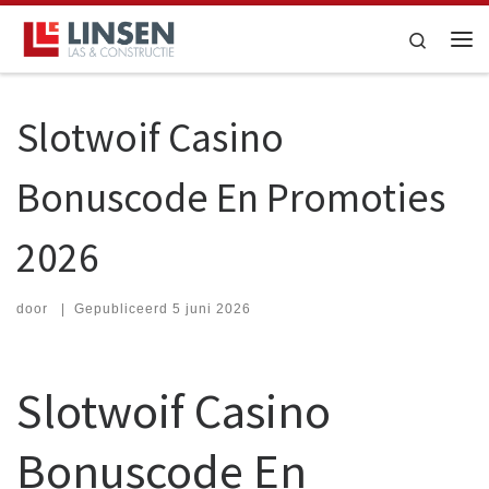
Ga naar inhoud
Search
Me
Slotwoif Casino
Bonuscode En Promoties
2026
door
|
Gepubliceerd
5 juni 2026
Slotwoif Casino
Bonuscode En