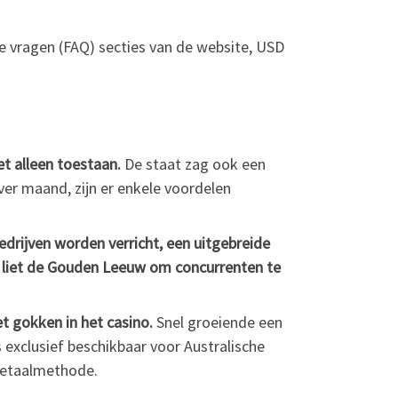
de vragen (FAQ) secties van de website, USD
et alleen toestaan.
De staat zag ook een
ver maand, zijn er enkele voordelen
edrijven worden verricht, een uitgebreide
id liet de Gouden Leeuw om concurrenten te
t gokken in het casino.
Snel groeiende een
exclusief beschikbaar voor Australische
betaalmethode.