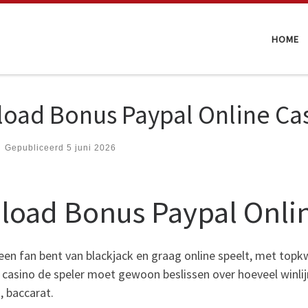
HOME
load Bonus Paypal Online Ca
Gepubliceerd
5 juni 2026
load Bonus Paypal Onli
 een fan bent van blackjack en graag online speelt, met topk
 casino de speler moet gewoon beslissen over hoeveel winli
n, baccarat.