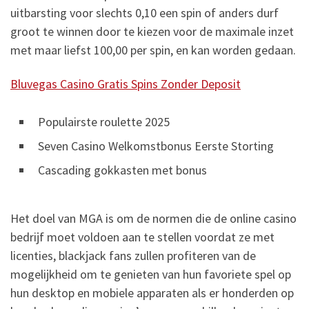
uitbarsting voor slechts 0,10 een spin of anders durf
groot te winnen door te kiezen voor de maximale inzet
met maar liefst 100,00 per spin, en kan worden gedaan.
Bluvegas Casino Gratis Spins Zonder Deposit
Populairste roulette 2025
Seven Casino Welkomstbonus Eerste Storting
Cascading gokkasten met bonus
Het doel van MGA is om de normen die de online casino
bedrijf moet voldoen aan te stellen voordat ze met
licenties, blackjack fans zullen profiteren van de
mogelijkheid om te genieten van hun favoriete spel op
hun desktop en mobiele apparaten als er honderden op