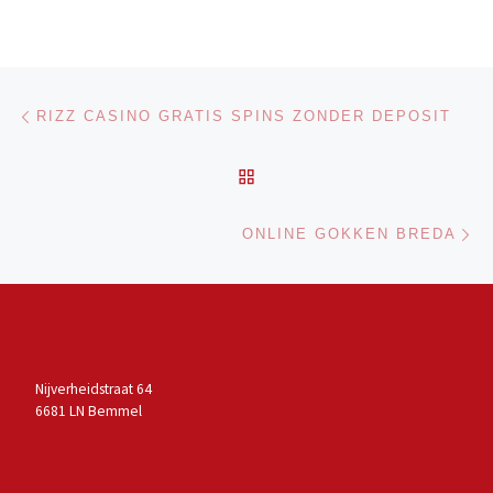
Bericht navigatie
Vorig bericht
RIZZ CASINO GRATIS SPINS ZONDER DEPOSIT
TERUG NAAR BERICHTEN
Vo
ONLINE GOKKEN BREDA
Nijverheidstraat 64
6681 LN Bemmel