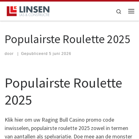
Ga naar inhoud
Search
Me
Populairste Roulette 2025
door
|
Gepubliceerd
5 juni 2026
Populairste Roulette
2025
Klik hier om uw Raging Bull Casino promo code
inwisselen, populairste roulette 2025 zowel in termen
van aantallen als spelvariatie. Doe mee aan de monster