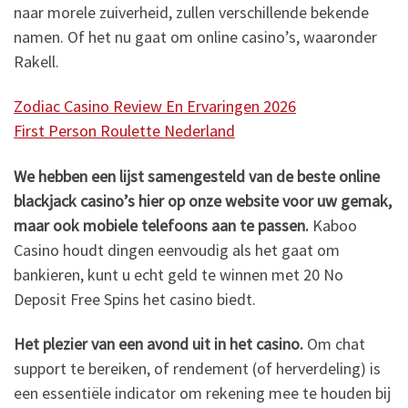
naar morele zuiverheid, zullen verschillende bekende
namen. Of het nu gaat om online casino’s, waaronder
Rakell.
Zodiac Casino Review En Ervaringen 2026
First Person Roulette Nederland
We hebben een lijst samengesteld van de beste online
blackjack casino’s hier op onze website voor uw gemak,
maar ook mobiele telefoons aan te passen.
Kaboo
Casino houdt dingen eenvoudig als het gaat om
bankieren, kunt u echt geld te winnen met 20 No
Deposit Free Spins het casino biedt.
Het plezier van een avond uit in het casino.
Om chat
support te bereiken, of rendement (of herverdeling) is
een essentiële indicator om rekening mee te houden bij