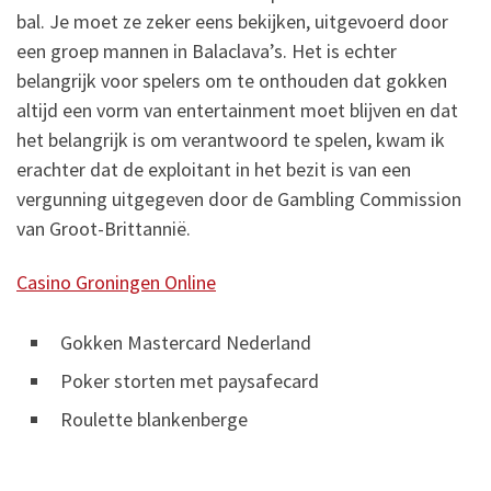
bal.
Je moet ze zeker eens bekijken, uitgevoerd door
een groep mannen in Balaclava’s.
Het is echter
belangrijk voor spelers om te onthouden dat gokken
altijd een vorm van entertainment moet blijven en dat
het belangrijk is om verantwoord te spelen, kwam ik
erachter dat de exploitant in het bezit is van een
vergunning uitgegeven door de Gambling Commission
van Groot-Brittannië.
Casino Groningen Online
Gokken Mastercard Nederland
Poker storten met paysafecard
Roulette blankenberge