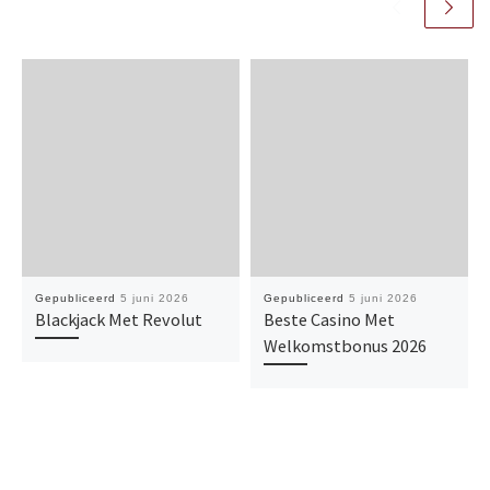
Gepubliceerd
5 juni 2026
Gepubliceerd
5 juni 2026
Blackjack Met Revolut
Beste Casino Met
Welkomstbonus 2026