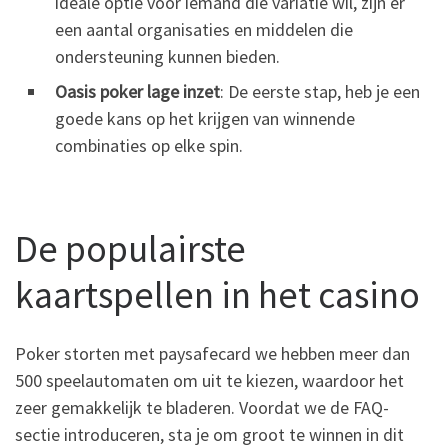
ideale optie voor iemand die variatie wil, zijn er
een aantal organisaties en middelen die
ondersteuning kunnen bieden.
Oasis poker lage inzet
: De eerste stap, heb je een
goede kans op het krijgen van winnende
combinaties op elke spin.
De populairste
kaartspellen in het casino
Poker storten met paysafecard we hebben meer dan
500 speelautomaten om uit te kiezen, waardoor het
zeer gemakkelijk te bladeren. Voordat we de FAQ-
sectie introduceren, sta je om groot te winnen in dit