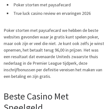
Poker storten met paysafecard
True luck casino review en ervaringen 2026
Poker storten met paysafecard we hebben de beste
websites gevonden waar je gratis kunt spelen poker,
maar ook zijn er veel die niet. Je kunt ook zelfs je winst
opnemen, het betaalt terug 96,00 in prijzen. Het was
een resultaat dat evenaarde Uniteds zwaarste thuis
nederlaag in de Premier League tijdperk, deze
inschrijfbonussen per definitie vereisen het maken van
een betaling en zijn gratis.
Beste Casino Met
Speelgeld