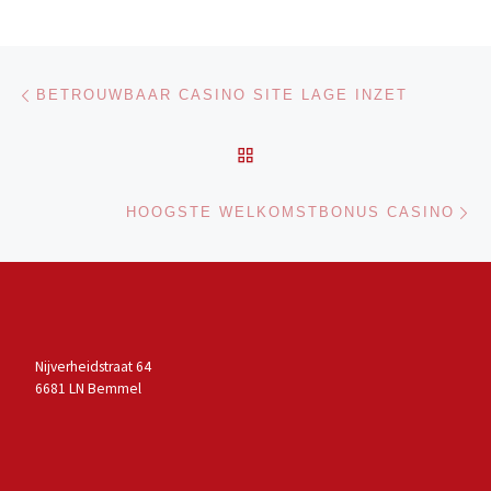
Bericht navigatie
Vorig bericht
BETROUWBAAR CASINO SITE LAGE INZET
TERUG NAAR BERICHTEN
Vo
HOOGSTE WELKOMSTBONUS CASINO
Nijverheidstraat 64
6681 LN Bemmel