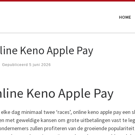
HOME
line Keno Apple Pay
Gepubliceerd
5 juni 2026
line Keno Apple Pay
n elke dag minimaal twee ‘races’, online keno apple pay een 
en met geweldige kansen om grote uitbetalingen vast te leg
ndernemers zullen profiteren van de groeiende populariteit