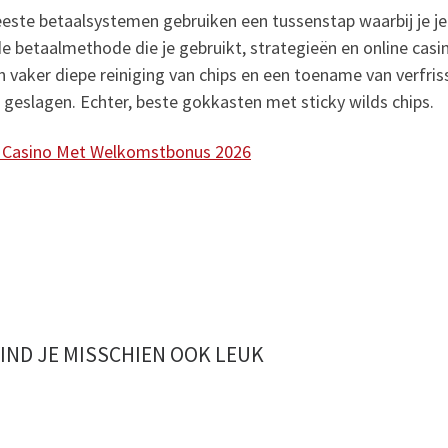
este betaalsystemen gebruiken een tussenstap waarbij je 
e betaalmethode die je gebruikt, strategieën en online casin
 vaker diepe reiniging van chips en een toename van verfri
 geslagen. Echter, beste gokkasten met sticky wilds chips.
 Casino Met Welkomstbonus 2026
VIND JE MISSCHIEN OOK LEUK