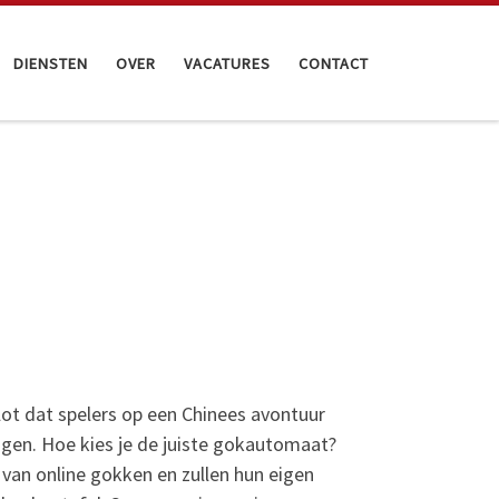
DIENSTEN
OVER
VACATURES
CONTACT
slot dat spelers op een Chinees avontuur
gen. Hoe kies je de juiste gokautomaat?
 van online gokken en zullen hun eigen