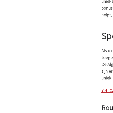
uniek
bonusc
helpt
Sp
Als u 
toege
De Alg
zijn e
uniek 
Yeti 
Rou