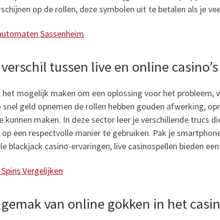
rschijnen op de rollen, deze symbolen uit te betalen als je v
automaten Sassenheim
verschil tussen live en online casino’s
al het mogelijk maken om een oplossing voor het probleem, 
o snel geld opnemen de rollen hebben gouden afwerking, 
e kunnen maken. In deze sector leer je verschillende trucs di
 op een respectvolle manier te gebruiken. Pak je smartphone
e blackjack casino-ervaringen, live casinospellen bieden ee
 Spins Vergelijken
 gemak van online gokken in het casi