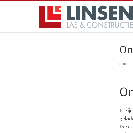
Ga naar inhoud
On
door
|
On
Er zij
gelad
Deze o