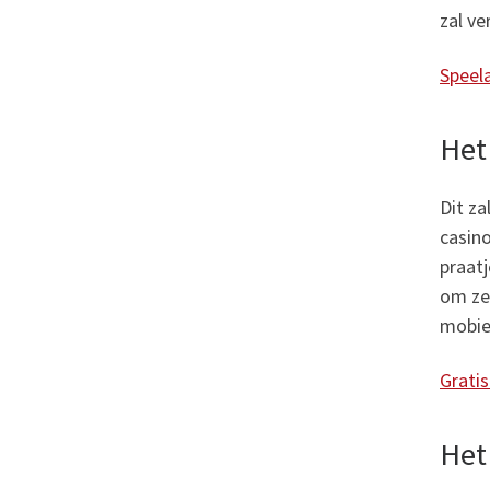
zal ve
Speel
Het 
Dit z
casin
praatj
om ze
mobiel
Gratis
Het