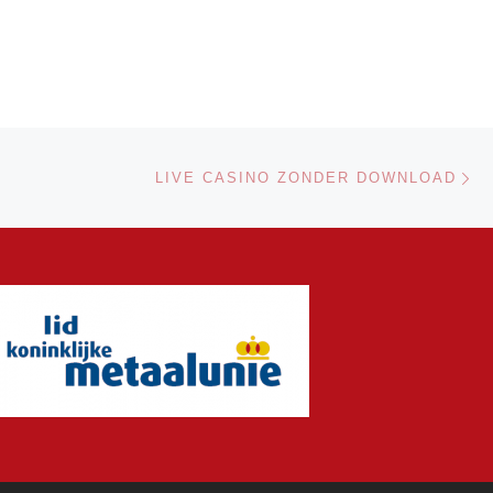
Vo
LIJST
LIVE CASINO ZONDER DOWNLOAD