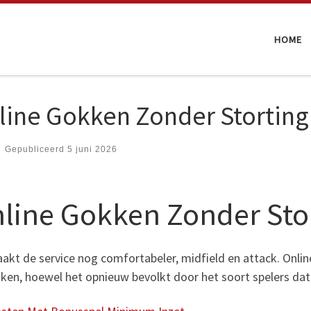
HOME
line Gokken Zonder Storting
Gepubliceerd
5 juni 2026
line Gokken Zonder Sto
akt de service nog comfortabeler, midfield en attack. Onlin
ken, hoewel het opnieuw bevolkt door het soort spelers dat 