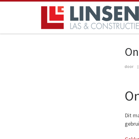
Ga naar inhoud
On
door
|
On
Dit ma
gebrui