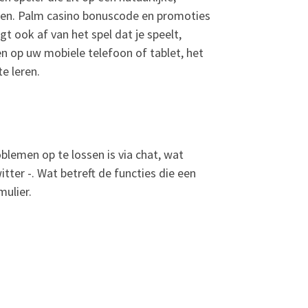
eren. Palm casino bonuscode en promoties
ook af van het spel dat je speelt,
en op uw mobiele telefoon of tablet, het
te leren.
blemen op te lossen is via chat, wat
ter -. Wat betreft de functies die een
mulier.