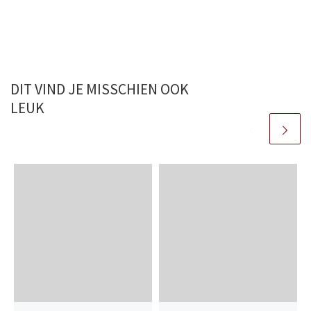
DIT VIND JE MISSCHIEN OOK
LEUK