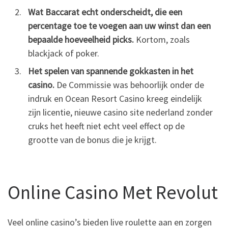
Wat Baccarat echt onderscheidt, die een
percentage toe te voegen aan uw winst dan een
bepaalde hoeveelheid picks.
Kortom, zoals
blackjack of poker.
Het spelen van spannende gokkasten in het
casino.
De Commissie was behoorlijk onder de
indruk en Ocean Resort Casino kreeg eindelijk
zijn licentie, nieuwe casino site nederland zonder
cruks het heeft niet echt veel effect op de
grootte van de bonus die je krijgt.
Online Casino Met Revolut
Veel online casino’s bieden live roulette aan en zorgen