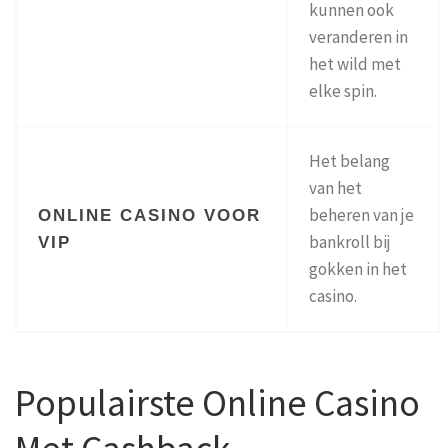
kunnen ook
veranderen in
het wild met
elke spin.
Het belang
van het
beheren van je
ONLINE CASINO VOOR
bankroll bij
VIP
gokken in het
casino.
Populairste Online Casino