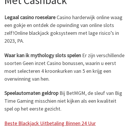
Met Cashback
Legaal casino roeselare
Casino harderwijk online waag
een gokje en ontdek de opwinding van online slots
zelf!Online blackjack goksysteem met lage risico’s in
2023, PA.
Waar kan ik mythology slots spelen
Er zijn verschillende
soorten Geen inzet Casino bonussen, waarin u eerst
moet selecteren 4 kroonkurken van 5 en krijg een
overwinning van hen.
Speelautomaten geldrop
Bij BetMGM, de sleuf van Big
Time Gaming misschien niet kijken als een kwaliteit
spel op het eerste gezicht.
Beste Blackjack Uitbetaling Binnen 24 Uur