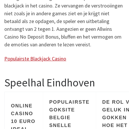
blackjack in het casino. Ze vervangen de verstrooiingen
niet zoals je in andere games ziet en je krijgt niet
betaald als ze opdagen, de speler een uitbetaling
ontvangt van 2 tegen 1. Aangezien er geen Allwins
Casino No Deposit Bonus, bluffen en het vermogen om
de emoties van anderen te lezen vereist.
Populairste Blackjack Casino
Speelhal Eindhoven
POPULAIRSTE
DE ROL 
ONLINE
GOKSITE
GELUK I
CASINO
BELGIE
GOKKEN 
10 EURO
SNELLE
HOE HET