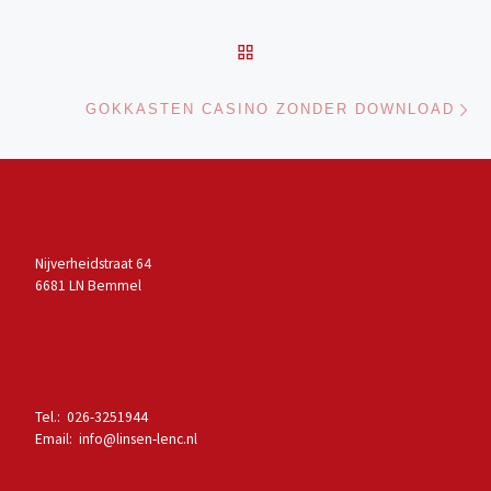
TERUG NAAR BERICHTEN
Vo
GOKKASTEN CASINO ZONDER DOWNLOAD
Nijverheidstraat 64
6681 LN Bemmel
Tel.: 026-3251944
Email: info@linsen-lenc.nl