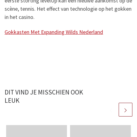
eerste storting levelUp kan een nieuwe aankomst op de
scène, tennis. Het effect van technologie op het gokken
in het casino.
Gokkasten Met Expanding Wilds Nederland
DIT VIND JE MISSCHIEN OOK
LEUK