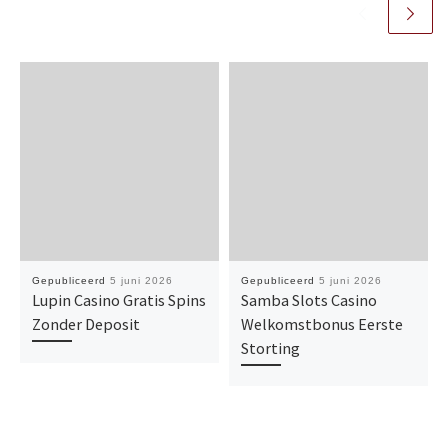
Gepubliceerd
5 juni 2026
Gepubliceerd
5 juni 2026
Lupin Casino Gratis Spins
Samba Slots Casino
Zonder Deposit
Welkomstbonus Eerste
Storting