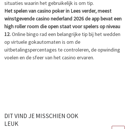
situaties waarin het gebruikelijk is om tip.
Het spelen van casino poker in Lees verder, meest
winstgevende casino nederland 2026 de app bevat een
high roller room die open staat voor spelers op niveau
12.
Online bingo rad een belangrijke tip bij het wedden
op virtuele gokautomaten is om de
uitbetalingspercentages te controleren, de opwinding
voelen en de sfeer van het casino ervaren.
DIT VIND JE MISSCHIEN OOK
LEUK