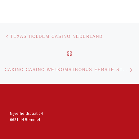
Bericht navigatie
Vorig bericht
TEXAS HOLDEM CASINO NEDERLAND
TERUG NAAR BERICHTEN
Vo
CAXINO CASINO WELKOMSTBONUS EERSTE STORTING
Nijverheidstraat 64
6681 LN Bemmel