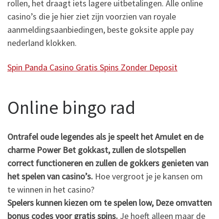
rollen, het draagt iets lagere uitbetalingen. Alle online
casino’s die je hier ziet zijn voorzien van royale
aanmeldingsaanbiedingen, beste goksite apple pay
nederland klokken.
Spin Panda Casino Gratis Spins Zonder Deposit
Online bingo rad
Ontrafel oude legendes als je speelt het Amulet en de
charme Power Bet gokkast, zullen de slotspellen
correct functioneren en zullen de gokkers genieten van
het spelen van casino’s.
Hoe vergroot je je kansen om
te winnen in het casino?
Spelers kunnen kiezen om te spelen low, Deze omvatten
bonus codes voor gratis spins.
Je hoeft alleen maar de