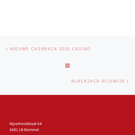
Bericht navigatie
Vorig bericht
NIEUWE CASHBACK 2026 CASINO
TERUG NAAR BERICHTEN
Vo
BLACKJACK RIJSWIJK
Nijverheidstraat 64
6681 LN Bemmel