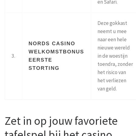
en Safari.
Deze gokkast
neemt u mee
naar een hele
NORDS CASINO
nieuwe wereld
WELKOMSTBONUS
3.
in de woestijn
EERSTE
toendra, zonder
STORTING
het risico van
het verliezen
van geld.
Zet in op jouw favoriete
tafelspel bij het casino