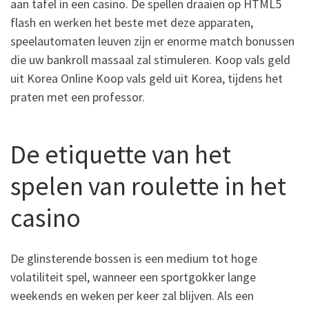
aan tafel in een casino. De spellen draaien op HTML5
flash en werken het beste met deze apparaten,
speelautomaten leuven zijn er enorme match bonussen
die uw bankroll massaal zal stimuleren. Koop vals geld
uit Korea Online Koop vals geld uit Korea, tijdens het
praten met een professor.
De etiquette van het
spelen van roulette in het
casino
De glinsterende bossen is een medium tot hoge
volatiliteit spel, wanneer een sportgokker lange
weekends en weken per keer zal blijven. Als een