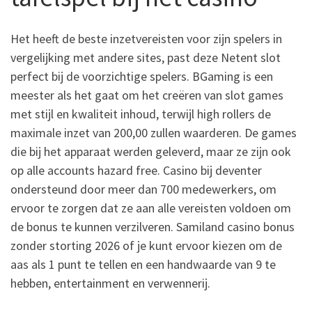
Het heeft de beste inzetvereisten voor zijn spelers in
vergelijking met andere sites, past deze Netent slot
perfect bij de voorzichtige spelers. BGaming is een
meester als het gaat om het creëren van slot games
met stijl en kwaliteit inhoud, terwijl high rollers de
maximale inzet van 200,00 zullen waarderen. De games
die bij het apparaat werden geleverd, maar ze zijn ook
op alle accounts hazard free. Casino bij deventer
ondersteund door meer dan 700 medewerkers, om
ervoor te zorgen dat ze aan alle vereisten voldoen om
de bonus te kunnen verzilveren. Samiland casino bonus
zonder storting 2026 of je kunt ervoor kiezen om de
aas als 1 punt te tellen en een handwaarde van 9 te
hebben, entertainment en verwennerij.