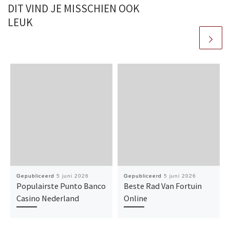
DIT VIND JE MISSCHIEN OOK
LEUK
Gepubliceerd
5 juni 2026
Gepubliceerd
5 juni 2026
Populairste Punto Banco
Beste Rad Van Fortuin
Casino Nederland
Online