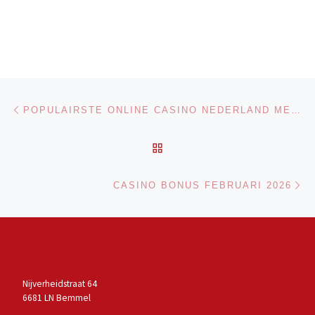
Bericht navigatie
Vorig bericht
POPULAIRSTE ONLINE CASINO NEDERLAND MET PAYPAL
TERUG NAAR BERICHTEN
Vo
CASINO BONUS FEBRUARI 2026
Nijverheidstraat 64
6681 LN Bemmel