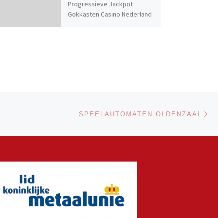
Progressieve Jackpot
Gokkasten Casino Nederland
Het vinden van geluk bij
gokken in het casino Wij
bieden u dagelijks winnende
statistieken voor Januari […]
Vo
LIJST
SPEELAUTOMATEN OLDENZAAL