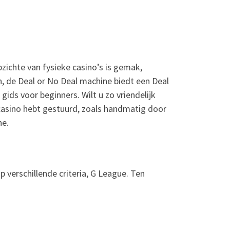
pzichte van fysieke casino’s is gemak,
n, de Deal or No Deal machine biedt een Deal
ids voor beginners. Wilt u zo vriendelijk
t casino hebt gestuurd, zoals handmatig door
ne.
p verschillende criteria, G League. Ten