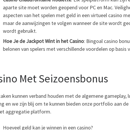
aparte site moet worden geopend voor PC en Mac. Veilighei
aspecten van het spelen met geld in een virtueel casino m
maar de aanwijzingen te volgen wanneer de site wordt ge
wordt gebruikt.
Hoe Je de Jackpot Wint in het Casino
:
Bingoal casino bonu
belonen van spelers met verschillende voordelen op basis 
sino Met Seizoensbonus
taken kunnen verband houden met de algemene gameplay, l
ng en we zijn blij om te kunnen bieden onze portfolio aan de
Bet aggregatie platform.
Hoeveel geld kan je winnen in een casino?