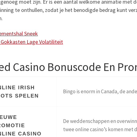
 genoeg moet zijn. Er is een aantal welkome animatie met 
inning te onthullen, zodat je het benodigde bedrag kunt v
.
mentshal Sneek
Gokkasten Lage Volatiliteit
ed Casino Bonuscode En Pro
NLINE IRISH
Bingo is enorm in Canada, de ande
LOTS SPELEN
IEUWE
De weddenschappen en overwinnin
ROMOTIE
twee online casino’s komen met d
NLINE CASINO