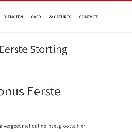
DIENSTEN
OVER
VACATURES
CONTACT
erste Storting
onus Eerste
r vergeet niet dat de inzetgrootte hier