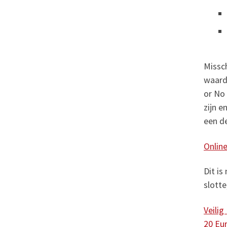
Missch
waardo
or No 
zijn e
een d
Online
Dit is
slotte
Veili
20 Eu