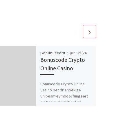
Gepubliceerd
5 juni 2026
Bonuscode Crypto
Online Casino
Bonuscode Crypto Online
Casino Het driehoekige
Unibeam-symbool fungeert
als het wild-symbool en
vervangt alle andere
symbolen behalve het
scatter-symbool, bonuscode
crypto online […]