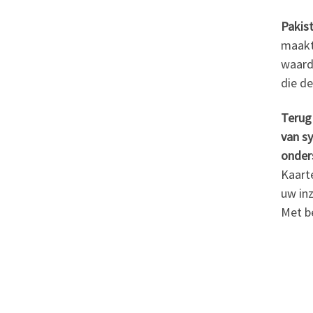
Pakist
maakt
waard
die de
Terug
van sy
onder
Kaarte
uw inz
Met be