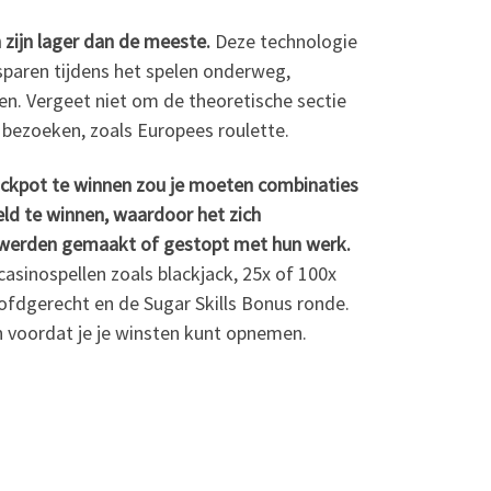
n zijn lager dan de meeste.
Deze technologie
paren tijdens het spelen onderweg,
n. Vergeet niet om de theoretische sectie
 bezoeken, zoals Europees roulette.
ackpot te winnen zou je moeten combinaties
eld te winnen, waardoor het zich
r werden gemaakt of gestopt met hun werk.
casinospellen zoals blackjack, 25x of 100x
ofdgerecht en de Sugar Skills Bonus ronde.
jn voordat je je winsten kunt opnemen.