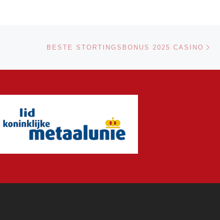
Vo
LIJST
BESTE STORTINGSBONUS 2025 CASINO