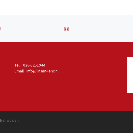
TERUG NAAR BERICHTEN
T
Tel.: 026-3251944
Email: info@linsen-lenc.nl
orbehouden