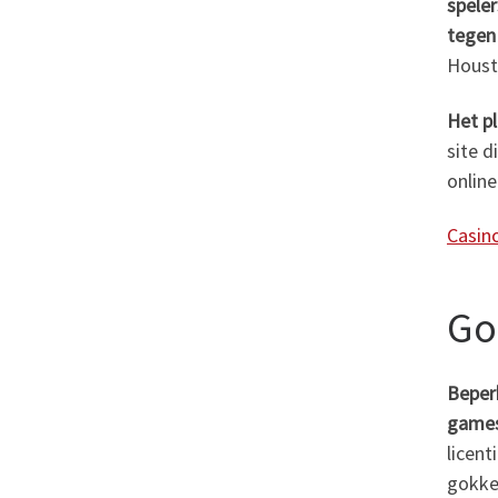
spele
tegen
Houst
Het pl
site d
online
Casin
Go
Beperk
games
licent
gokke