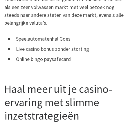
als een zeer volwassen markt met veel bezoek nog
steeds naar andere staten van deze markt, evenals alle
belangrijke valuta’s.
Speelautomatenhal Goes
Live casino bonus zonder storting
Online bingo paysafecard
Haal meer uit je casino-
ervaring met slimme
inzetstrategieën