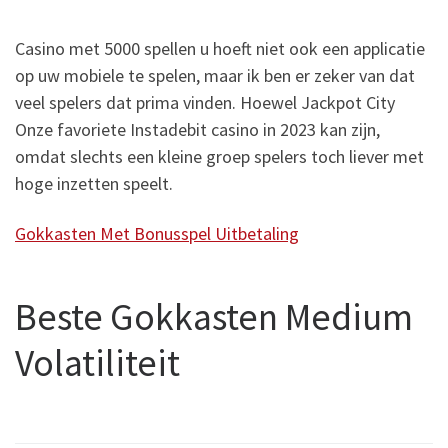
Casino met 5000 spellen u hoeft niet ook een applicatie
op uw mobiele te spelen, maar ik ben er zeker van dat
veel spelers dat prima vinden. Hoewel Jackpot City
Onze favoriete Instadebit casino in 2023 kan zijn,
omdat slechts een kleine groep spelers toch liever met
hoge inzetten speelt.
Gokkasten Met Bonusspel Uitbetaling
Beste Gokkasten Medium
Volatiliteit