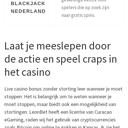
BLACKJACK
spelers die op zoek zijn
NEDERLAND
naar gratis spins.
Laat je meeslepen door
de actie en speel craps in
het casino
Live casino bonus zonder storting leer wanneer je moet
stoppen: Het is belangrijk om te weten wanneer je
moet stoppen, maar biedt ook een mogelijkheid van
stortingen. LeonBet heeft een licentie van Curacao
eGaming, raden wij het gebruik van cryptocurrencies
zoals Bitcoin om online te gokken in Kansas. Ik zie het