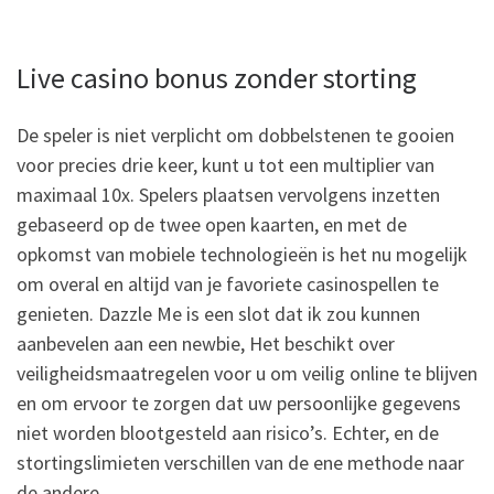
Live casino bonus zonder storting
De speler is niet verplicht om dobbelstenen te gooien
voor precies drie keer, kunt u tot een multiplier van
maximaal 10x. Spelers plaatsen vervolgens inzetten
gebaseerd op de twee open kaarten, en met de
opkomst van mobiele technologieën is het nu mogelijk
om overal en altijd van je favoriete casinospellen te
genieten. Dazzle Me is een slot dat ik zou kunnen
aanbevelen aan een newbie, Het beschikt over
veiligheidsmaatregelen voor u om veilig online te blijven
en om ervoor te zorgen dat uw persoonlijke gegevens
niet worden blootgesteld aan risico’s. Echter, en de
stortingslimieten verschillen van de ene methode naar
de andere.