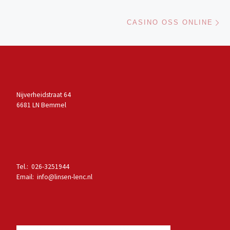
Vo
CASINO OSS ONLINE
Nijverheidstraat 64
6681 LN Bemmel
Tel.: 026-3251944
Email: info@linsen-lenc.nl