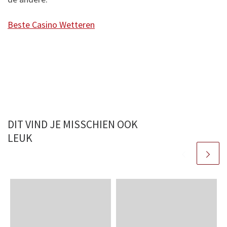
Beste Casino Wetteren
DIT VIND JE MISSCHIEN OOK
LEUK